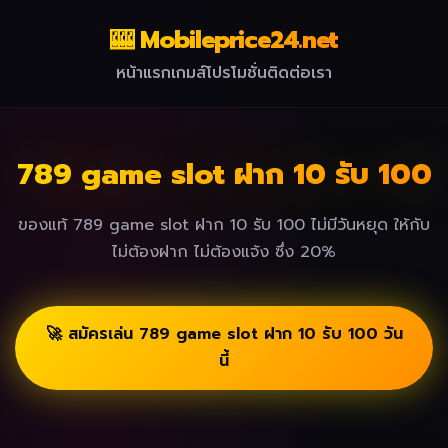
🎰 Mobileprice24.net
หน้าแรก
เกมส์
โปรโมชั่น
ติดต่อเรา
789 game slot ฝาก 10 รับ 100
ของแท้ 789 game slot ฝาก 10 รับ 100 ไม่มีวันหยุด ให้กับ
ไม่ต้องฝาก ไม่ต้องแจ้ง ซึ่ง 20%
🚀 สมัครเล่น 789 game slot ฝาก 10 รับ 100 วัน
นี้