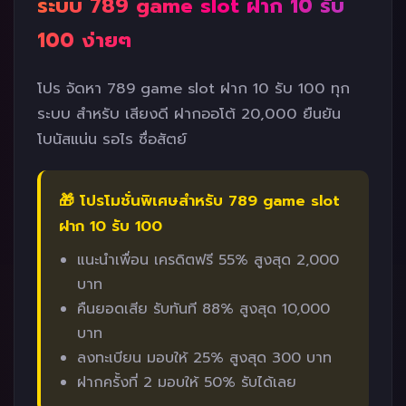
ระบบ 789 game slot ฝาก 10 รับ
100 ง่ายๆ
โปร จัดหา 789 game slot ฝาก 10 รับ 100 ทุก
ระบบ สำหรับ เสียงดี ฝากออโต้ 20,000 ยืนยัน
โบนัสแน่น รอไร ซื่อสัตย์
🎁 โปรโมชั่นพิเศษสำหรับ 789 game slot
ฝาก 10 รับ 100
แนะนำเพื่อน เครดิตฟรี 55% สูงสุด 2,000
บาท
คืนยอดเสีย รับทันที 88% สูงสุด 10,000
บาท
ลงทะเบียน มอบให้ 25% สูงสุด 300 บาท
ฝากครั้งที่ 2 มอบให้ 50% รับได้เลย