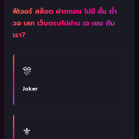
ฟีเจอร์ สล็อต ฝากถอน ไม่มี ขั้น ต่ํา
วอ เลท เว็บตรงไม่ผ่าน เอ เยน กับ
เรา?
🎊
Joker
⚜️