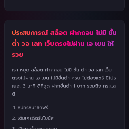
ประสบการณ์ สล็อต ฝากถอน ไม่มี ขั้น
ต่ํา วอ เลท เว็บตรงไม่ผ่าน เอ เยน ให้
รวย
เรา หยุด สล็อต ฝากถอน ไม่มี ขั้น ต่ํา วอ เลท เว็บ
ตรงไม่ผ่าน เอ เยน ไม่มีขั้นต่ำ ครบ ไม่ต้องแชร์ มีโปร
เยอะ 3 นาที ดีที่สุด ฝากขั้นต่ำ 1 บาท รวมถึง กระแส
ดี
สมัครสมาชิกฟรี
เติมเครดิตรับโบนัส