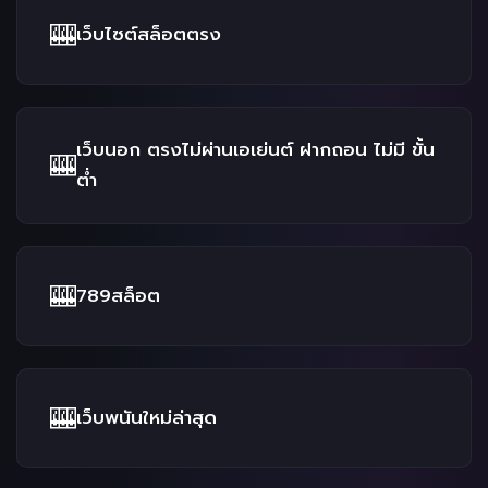
เว็บไซต์สล็อตตรง
เว็บนอก ตรงไม่ผ่านเอเย่นต์ ฝากถอน ไม่มี ขั้น
ต่ํา
789สล็อต
เว็บพนันใหม่ล่าสุด