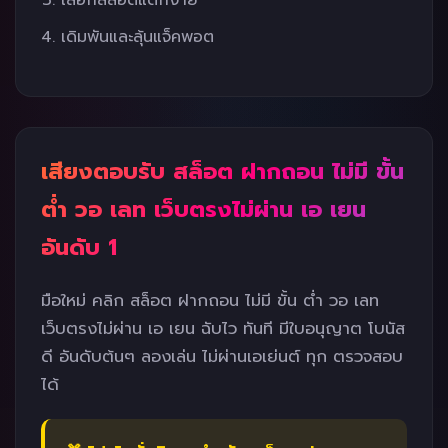
เลือกสล็อตแตกง่าย
เดิมพันและลุ้นแจ็คพอต
เสียงตอบรับ สล็อต ฝากถอน ไม่มี ขั้น
ต่ํา วอ เลท เว็บตรงไม่ผ่าน เอ เยน
อันดับ 1
มือใหม่ คลิก สล็อต ฝากถอน ไม่มี ขั้น ต่ํา วอ เลท
เว็บตรงไม่ผ่าน เอ เยน ฉับไว ทันที มีใบอนุญาต โบนัส
ดี อันดับต้นๆ ลองเล่น ไม่ผ่านเอเย่นต์ ทุก ตรวจสอบ
ได้