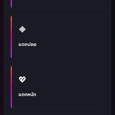
🔶
แตกบ่อย
💖
แตกหนัก