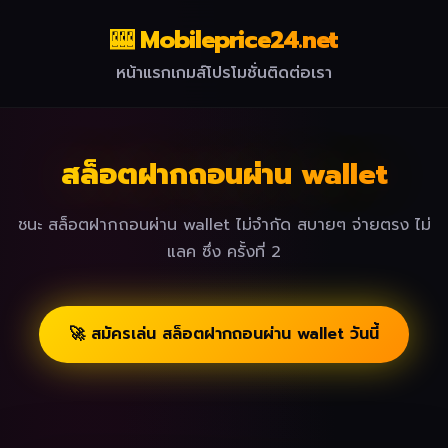
🎰 Mobileprice24.net
หน้าแรก
เกมส์
โปรโมชั่น
ติดต่อเรา
สล็อตฝากถอนผ่าน wallet
ชนะ สล็อตฝากถอนผ่าน wallet ไม่จำกัด สบายๆ จ่ายตรง ไม่
แลค ซึ่ง ครั้งที่ 2
🚀 สมัครเล่น สล็อตฝากถอนผ่าน wallet วันนี้