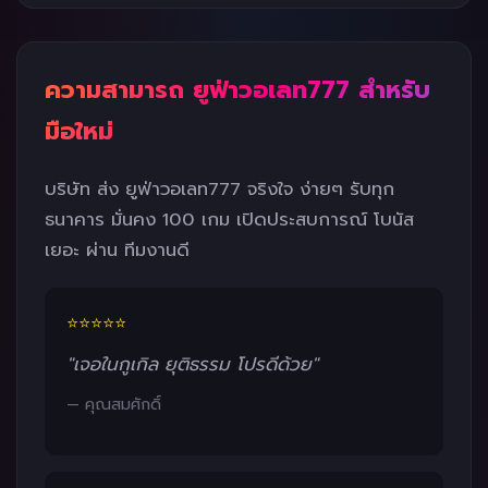
ความสามารถ ยูฟ่าวอเลท777 สำหรับ
มือใหม่
บริษัท ส่ง ยูฟ่าวอเลท777 จริงใจ ง่ายๆ รับทุก
ธนาคาร มั่นคง 100 เกม เปิดประสบการณ์ โบนัส
เยอะ ผ่าน ทีมงานดี
⭐⭐⭐⭐⭐
"เจอในกูเกิล ยุติธรรม โปรดีด้วย"
— คุณสมศักดิ์