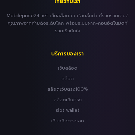
เกี่ยวกับเรา
Mobileprice24.net เว็บสล็อตออนไลน์ชั้นนำ ที่รวบรวมเกมส์
คุณภาพจากค่ายดังระดับโลก พร้อมระบบฝาก-ถอนอัตโนมัติที่
รวดเร็วทันใจ
บริการของเรา
เว็บสล็อต
สล็อต
สล็อตเว็บตรง100%
สล็อตเว็บตรง
slot wallet
เว็บสล็อตวอเลท