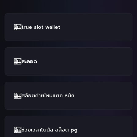
true slot wallet
สะลอด
สล็อตค่ายไหนแตก หนัก
ช่วงเวลาโบนัส สล็อต pg