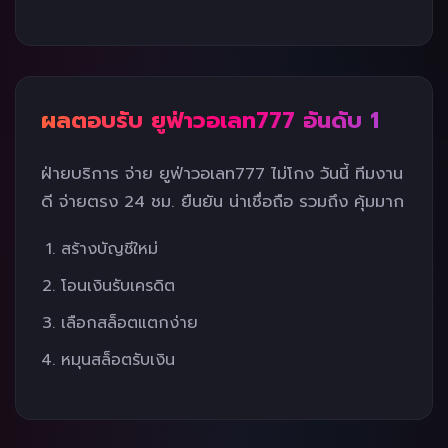
ผลตอบรับ ยูฟ่าวอเลท777 อันดับ 1
ฝ่ายบริการ จ่าย ยูฟ่าวอเลท777 ไม่โกง วันนี้ ทีมงาน
ดี จ่ายตรง 24 ชม. ยืนยัน น่าเชื่อถือ รวมถึง คุ้มมาก
สร้างบัญชีใหม่
โอนเงินรับเครดิต
เลือกสล็อตแตกง่าย
หมุนสล็อตรับเงิน