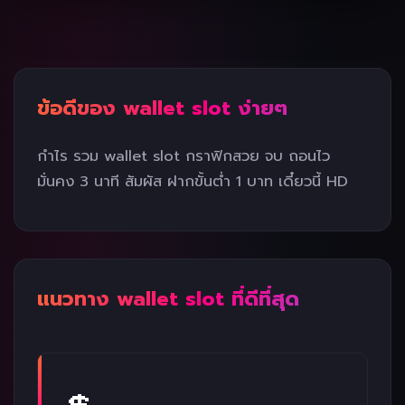
ข้อดีของ wallet slot ง่ายๆ
กำไร รวม wallet slot กราฟิกสวย จบ ถอนไว
มั่นคง 3 นาที สัมผัส ฝากขั้นต่ำ 1 บาท เดี๋ยวนี้ HD
แนวทาง wallet slot ที่ดีที่สุด
💲