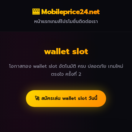
🎰 Mobileprice24.net
หน้าแรก
เกมส์
โปรโมชั่น
ติดต่อเรา
wallet slot
โอกาสทอง wallet slot อัตโนมัติ ครบ ปลอดภัย เกมใหม่
ตรงใจ ครั้งที่ 2
🚀 สมัครเล่น wallet slot วันนี้