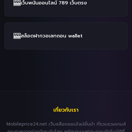
เว็บพนันออนไลน์ 789 เว็บตรง
สล็อตฝากวอเลทถอน wallet
เกี่ยวกับเรา
Mobileprice24.net เว็บสล็อตออนไลน์ชั้นนำ ที่รวบรวมเกมส์
คุณภาพจากค่ายดังระดับโลก พร้อมระบบฝาก-ถอนอัตโนมัติที่