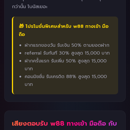
กว่านั้น โบนัสเยอะ
🎁 โปรโมชั่นพิเศษสำหรับ w88 ทางเข้า มือ
ถือ
ฝากแรกของวัน รับเงิน 50% ตามยอดฝาก
referral รับทันที 30% สูงสุด 15,000 บาท
ฝากครั้งแรก รับเพิ่ม 50% สูงสุด 15,000
บาท
คอมมิชชั่น รับเครดิต 88% สูงสุด 15,000
บาท
เสียงตอบรับ w88 ทางเข้า มือถือ กับ