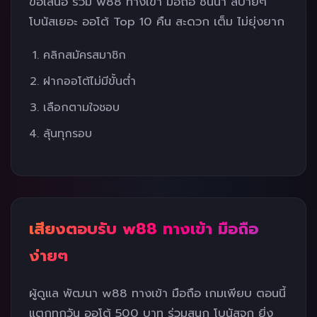
ข้อเสนอ ร่วม w88 ทางเข้า มือถือ ชั้นนำ สบายๆ
โบนัสเยอะ ออโต้ Top 10 คืน สะดวก เต็ม ไม่ยุ่งยาก
คลิกสมัครสมาชิก
ฝากออโต้ไม่มีขั้นต่ำ
เลือกตามใจชอบ
ลุ้นทุกรอบ
เสียงตอบรับ w88 ทางเข้า มือถือ
ง่ายๆ
ผู้ดูแล พัฒนา w88 ทางเข้า มือถือ เกมเพียบ ตอนนี้
แตกทุกวัน ออโต้ 500 บาท ร่วมสนุก โบนัสจุก ยิ่ง