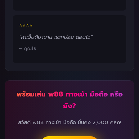
⭐⭐⭐⭐
"หาเว็บดีมานาน แตกบ่อย ตอบไว"
— คุณโย
พร้อมเล่น w88 ทางเข้า มือถือ หรือ
ยัง?
สวัสดี w88 ทางเข้า มือถือ มั่นคง 2,000 คลิก!