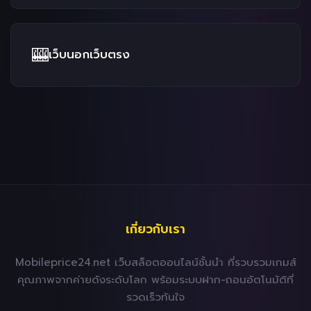
เว็บนอกเว็บตรง
เกี่ยวกับเรา
Mobileprice24.net เว็บสล็อตออนไลน์ชั้นนำ ที่รวบรวมเกมส์
คุณภาพจากค่ายดังระดับโลก พร้อมระบบฝาก-ถอนอัตโนมัติที่
รวดเร็วทันใจ