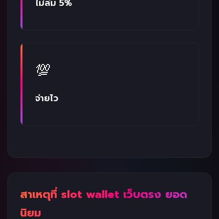
ไม่ล่ม 5%
💯
จ่ายไว
สาเหตุที่ slot wallet เว็บตรง ยอด
นิยม