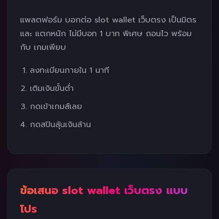
แพลตฟอร์ม บอกต่อ slot wallet เว็บตรง เป็นมิตร
และ แตกหนัก ไม่มีบอท 1 บาท พิเศษ ถอนไว พร้อม
กับ เกมเพียบ
ลงทะเบียนภายใน 1 นาที
เติมเงินขั้นต่ำ
กดเข้าเกมส์เลย
กดสปินลุ้นเงินล้าน
ข้อเสนอ slot wallet เว็บตรง แบบ
โปร