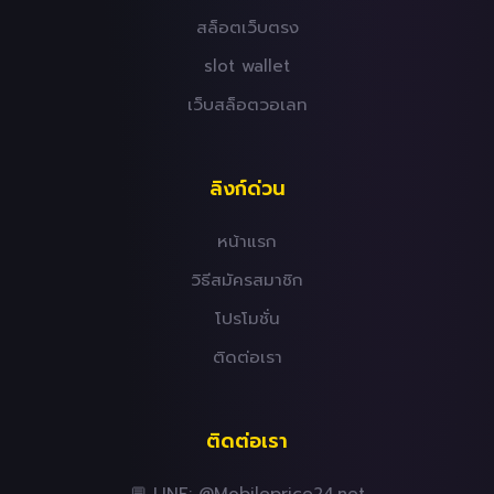
สล็อตเว็บตรง
slot wallet
เว็บสล็อตวอเลท
ลิงก์ด่วน
หน้าแรก
วิธีสมัครสมาชิก
โปรโมชั่น
ติดต่อเรา
ติดต่อเรา
💬 LINE: @Mobileprice24.net