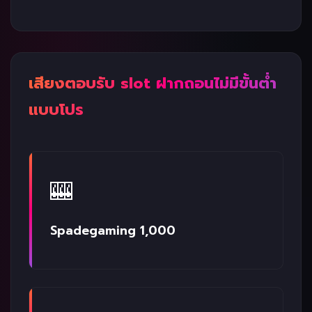
เสียงตอบรับ slot ฝากถอนไม่มีขั้นต่ํา
แบบโปร
🎰
Spadegaming 1,000