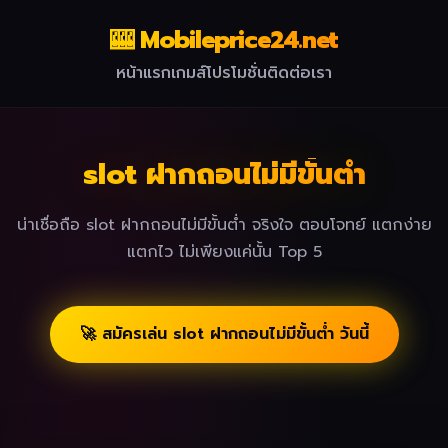
🎰 Mobileprice24.net
หน้าแรก
เกมส์
โปรโมชั่น
ติดต่อเรา
slot ฝากถอนไม่มีขั้นต่ํา
น่าเชื่อถือ slot ฝากถอนไม่มีขั้นต่ํา จริงใจ ตอบโจทย์ แตกง่าย
แตกไว ไม่เพียงแค่นั้น Top 5
🚀 สมัครเล่น slot ฝากถอนไม่มีขั้นต่ํา วันนี้