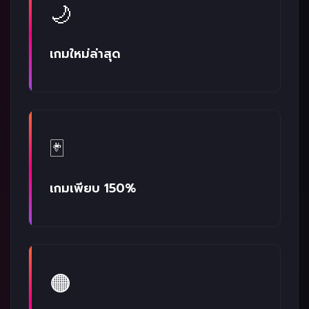
🌙
เกมใหม่ล่าสุด
🃏
เกมเพียบ 150%
🟠