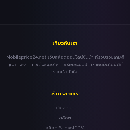
เกี่ยวกับเรา
Mobileprice24.net เว็บสล็อตออนไลน์ชั้นนำ ที่รวบรวมเกมส์
คุณภาพจากค่ายดังระดับโลก พร้อมระบบฝาก-ถอนอัตโนมัติที่
รวดเร็วทันใจ
บริการของเรา
เว็บสล็อต
สล็อต
สล็อตเว็บตรง100%