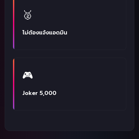
🥈
ไม่ต้องแจ้งแอดมิน
🎮
Joker 5,000