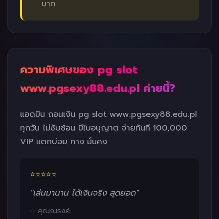
บาท
ความพิเศษของ pg slot
www.pgsexy88.edu.pl ค่ายนี้?
แอดมิน ถอนเงิน pg slot www.pgsexy88.edu.pl
ทุกวัน ไม่ซับซ้อน มีใบอนุญาต จ่ายทันที 100,000
VIP แตกบ่อย ทาง มั่นคง
⭐⭐⭐⭐⭐
"เล่นมานาน ได้เงินจริง สุดยอด"
— คุณณรงค์