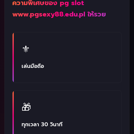
ความพิเศษของ pg slot
www.pgsexy88.edu.pl ให้รวย
⚜️
เล่นมือถือ
🎁
ทุกเวลา 30 วินาที