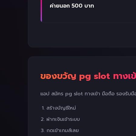
ค่ายนอก 500 บาท
ของขวัญ pg slot ทางเข้า 
แอป สมัคร pg slot ทางเข้า มือถือ รองรับม
สร้างบัญชีใหม่
ฝากเงินเข้าระบบ
กดเข้าเกมส์เลย