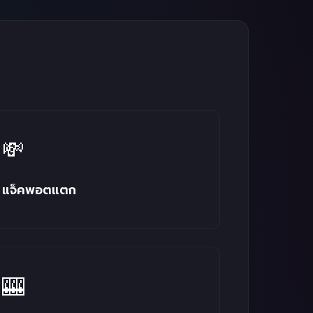
💸
แจ็คพอตแตก
🎰