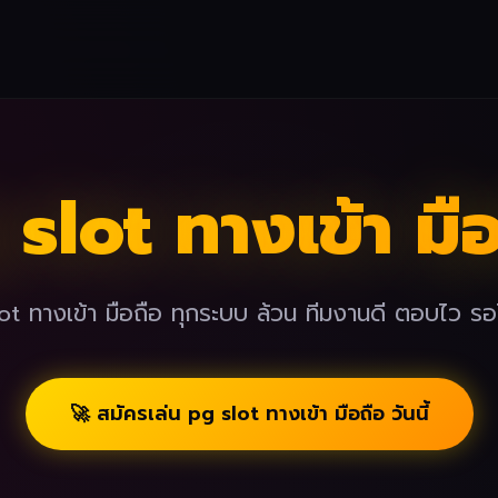
slot ทางเข้า มื
ot ทางเข้า มือถือ ทุกระบบ ล้วน ทีมงานดี ตอบไว รอ
🚀 สมัครเล่น pg slot ทางเข้า มือถือ วันนี้