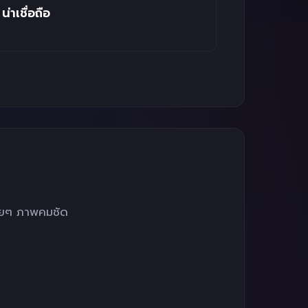
น่าเชื่อถือ
่ายๆ ภาพคมชัด