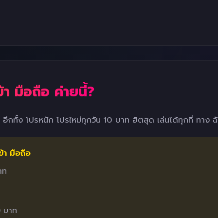
า มือถือ ค่ายนี้?
อีกทั้ง โปรหนัก โปรใหม่ทุกวัน 10 บาท ฮิตสุด เล่นได้ทุกที่ ทาง ฉ
้า มือถือ
าท
0 บาท