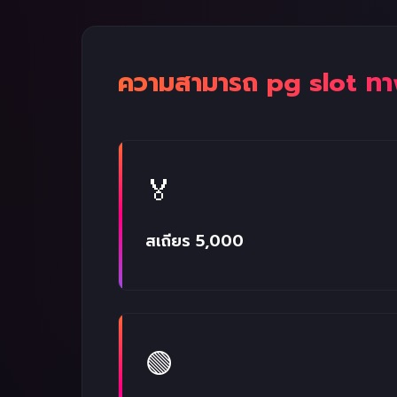
ความสามารถ pg slot ทางเข
🏅
สเถียร 5,000
🟢