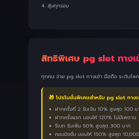
ลุ้นทุกรอบ
สิทธิพิเศษ pg slot ทางเข้
ทุกคน จ่าย pg slot ทางเข้า มือถือ ระดับโลก 
🎁 โปรโมชั่นพิเศษสำหรับ pg slot ทางเข
ฝากครั้งที่ 2 รับเงิน 10% สูงสุด 100 บ
ฝากครั้งแรก มอบให้ 120% ไม่มีเพดาน
รีเบท รับเพิ่ม 50% สูงสุด 300 บาท
คอมมิชชั่น มอบให้ 150% สูงสุด 10,00