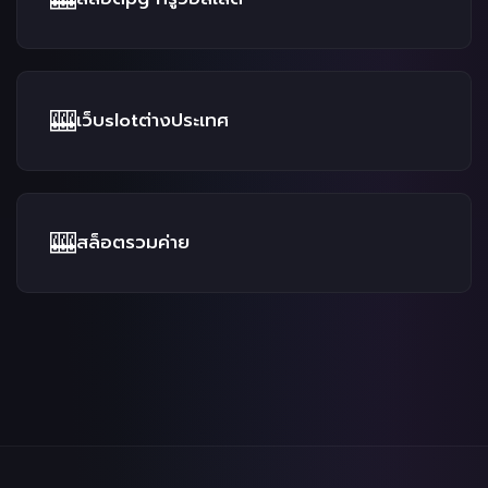
เว็บslotต่างประเทศ
สล็อตรวมค่าย