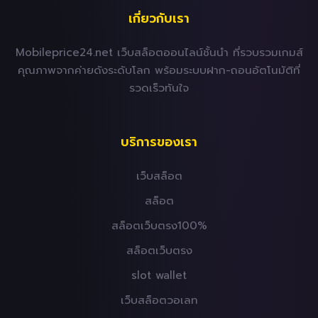
เกี่ยวกับเรา
Mobileprice24.net เว็บสล็อตออนไลน์ชั้นนำ ที่รวบรวมเกมส์
คุณภาพจากค่ายดังระดับโลก พร้อมระบบฝาก-ถอนอัตโนมัติที่
รวดเร็วทันใจ
บริการของเรา
เว็บสล็อต
สล็อต
สล็อตเว็บตรง100%
สล็อตเว็บตรง
slot wallet
เว็บสล็อตวอเลท