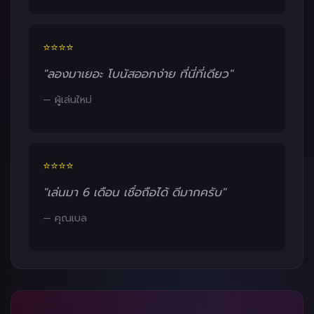
⭐⭐⭐⭐
"ลองมาเยอะ โบนัสออกง่าย ที่นี่ที่เดียว"
— ผู้เล่นใหม่
⭐⭐⭐⭐
"เล่นมา 6 เดือน เชื่อถือได้ ดีมากครับ"
— คุณเบล