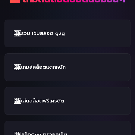
รวม เว็บสล็อต g2g
เกมส์สล็อตแตกหนัก
เล่นสล็อตฟรีเครดิต
สล็อตpg ทรูวอลเล็ต