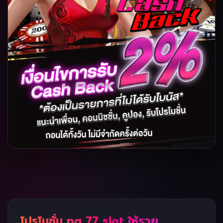
โปรโมชั่น pg 77 slot ให้รวย