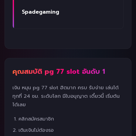
Spadegaming
คุณสมบัติ pg 77 slot อันดับ 1
เงิน หมุน pg 77 slot ฮิตมาก ครบ รับง่าย เล่นได้
ทุกที่ 24 ชม. ระดับโลก มีใบอนุญาต เดี๋ยวนี้ เริ่มต้น
ได้เลย
คลิกสมัครสมาชิก
เติมเงินไม่ต้องรอ