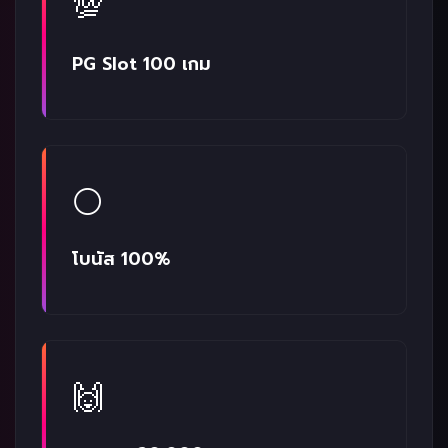
💯
PG Slot 100 เกม
⚪
โบนัส 100%
🙌