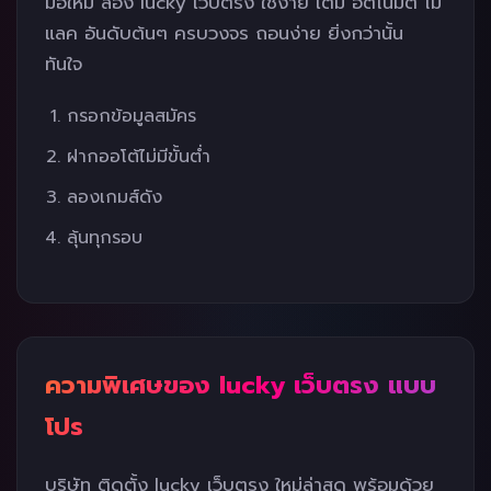
มือใหม่ ลอง lucky เว็บตรง ใช้ง่าย เต็ม อัตโนมัติ ไม่
แลค อันดับต้นๆ ครบวงจร ถอนง่าย ยิ่งกว่านั้น
ทันใจ
กรอกข้อมูลสมัคร
ฝากออโต้ไม่มีขั้นต่ำ
ลองเกมส์ดัง
ลุ้นทุกรอบ
ความพิเศษของ lucky เว็บตรง แบบ
โปร
บริษัท ติดตั้ง lucky เว็บตรง ใหม่ล่าสุด พร้อมด้วย