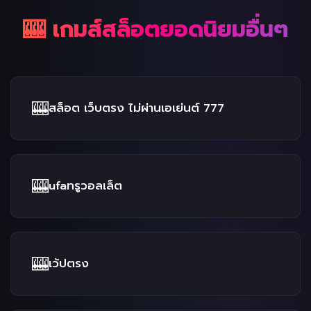
🎰 เกมส์สล็อตยอดนิยมอื่นๆ
สล็อต เว็บตรง ไม่ผ่านเอเย่นต์ 777
ufaทรูวอลเล็ต
เว้ปตรง