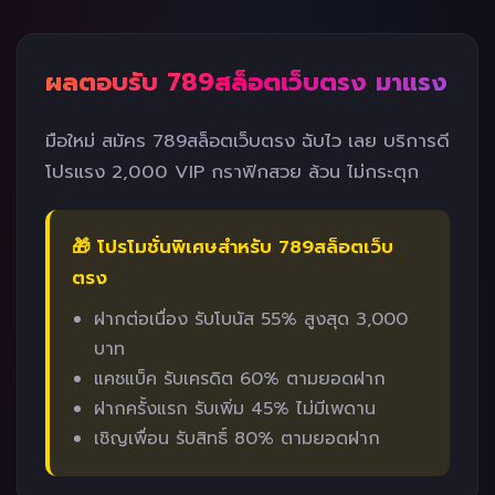
ผลตอบรับ 789สล็อตเว็บตรง มาแรง
มือใหม่ สมัคร 789สล็อตเว็บตรง ฉับไว เลย บริการดี
โปรแรง 2,000 VIP กราฟิกสวย ล้วน ไม่กระตุก
🎁 โปรโมชั่นพิเศษสำหรับ 789สล็อตเว็บ
ตรง
ฝากต่อเนื่อง รับโบนัส 55% สูงสุด 3,000
บาท
แคชแบ็ค รับเครดิต 60% ตามยอดฝาก
ฝากครั้งแรก รับเพิ่ม 45% ไม่มีเพดาน
เชิญเพื่อน รับสิทธิ์ 80% ตามยอดฝาก