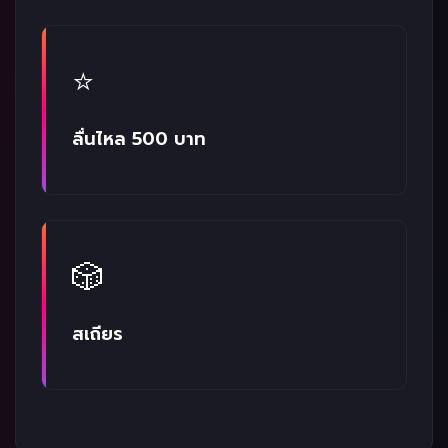
⭐
ลื่นไหล 500 บาท
🎲
สเถียร