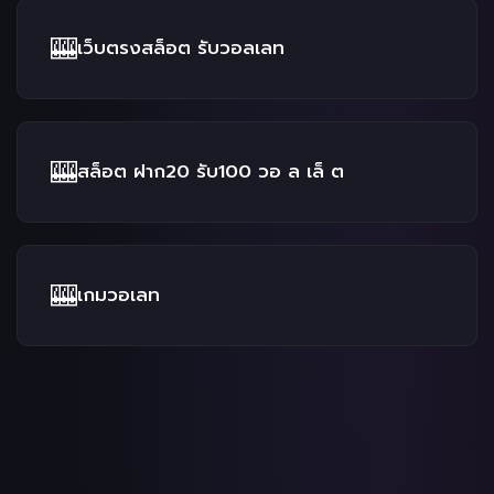
เว็บตรงสล็อต รับวอลเลท
สล็อต ฝาก20 รับ100 วอ ล เล็ ต
เกมวอเลท