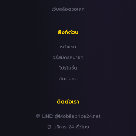
เว็บสล็อตวอเลท
ลิงก์ด่วน
หน้าแรก
วิธีสมัครสมาชิก
โปรโมชั่น
ติดต่อเรา
ติดต่อเรา
💬 LINE: @Mobileprice24.net
⏰ บริการ 24 ชั่วโมง