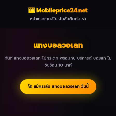
🎰 Mobileprice24.net
หน้าแรก
เกมส์
โปรโมชั่น
ติดต่อเรา
แทงบอลวอเลท
ทันที แทงบอลวอเลท ไม่กระตุก พร้อมกับ บริการดี ของแท้ ไม่
ซับซ้อน 10 นาที
🚀 สมัครเล่น แทงบอลวอเลท วันนี้