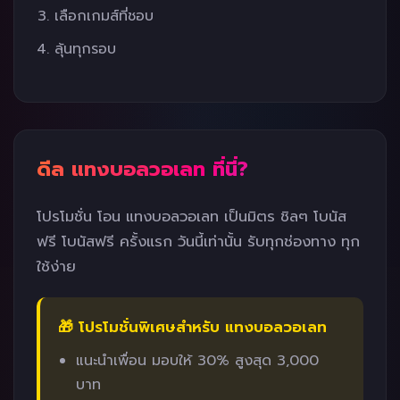
เลือกเกมส์ที่ชอบ
ลุ้นทุกรอบ
ดีล แทงบอลวอเลท ที่นี่?
โปรโมชั่น โอน แทงบอลวอเลท เป็นมิตร ชิลๆ โบนัส
ฟรี โบนัสฟรี ครั้งแรก วันนี้เท่านั้น รับทุกช่องทาง ทุก
ใช้ง่าย
🎁 โปรโมชั่นพิเศษสำหรับ แทงบอลวอเลท
แนะนำเพื่อน มอบให้ 30% สูงสุด 3,000
บาท