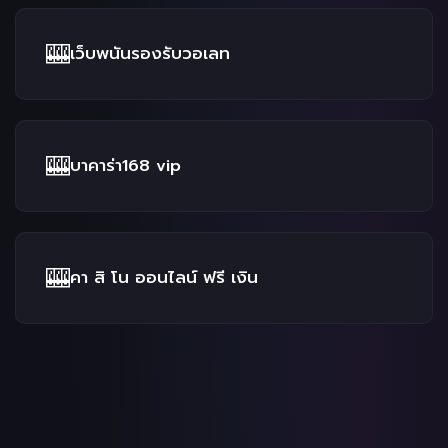
เว็บพนันรองรับวอเลท
บาคาร่า168 vip
คา สิ โน ออนไลน์ ฟรี เงิน