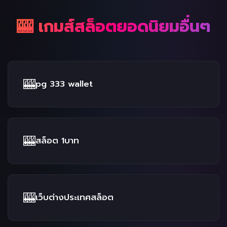
🎰 เกมส์สล็อตยอดนิยมอื่นๆ
pg 333 wallet
สล็อต 1บาท
เว็บต่างประเทศสล็อต