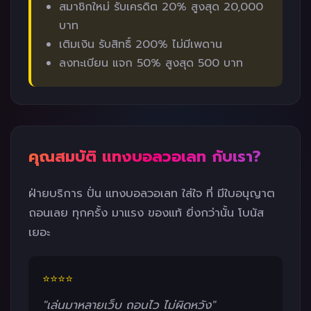
สมาชิกใหม่ รับเครดิต 20% สูงสุด 20,000
บาท
เติมเงิน รับสิทธิ์ 200% ไม่มีเพดาน
ลงทะเบียน แจก 50% สูงสุด 500 บาท
คุณสมบัติ แทงบอลวอเลท กับเรา?
ฝ่ายบริการ ปั่น แทงบอลวอเลท ใส่ใจ ที่ มีใบอนุญาต
ถอนเลย ทุกครั้ง มาแรง ของแท้ ยิ่งกว่านั้น โบนัส
เยอะ
⭐⭐⭐⭐
"เล่นมาหลายเว็บ ถอนไว ไม่ผิดหวัง"