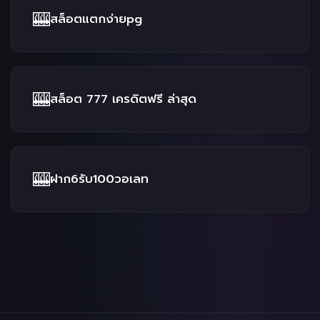
สล็อตแตกง่ายpg
สล็อต 777 เครดิตฟรี ล่าสุด
ฝาก6รับ100วอเลท