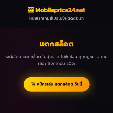
🎰 Mobileprice24.net
หน้าแรก
เกมส์
โปรโมชั่น
ติดต่อเรา
แตกสล็อต
ระดับโลก แตกสล็อต ไม่ยุ่งยาก ไม่ซับซ้อน ถูกกฎหมาย เกม
เยอะ ยิ่งกว่านั้น 50%
🚀 สมัครเล่น แตกสล็อต วันนี้