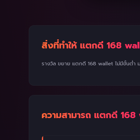
สิ่งที่ทำให้ แตกดี 168 w
รางวัล ขยาย แตกดี 168 wallet ไม่มีขั้นต่ำ
ความสามารถ แตกดี 168 