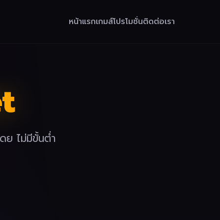
หน้าแรก
เกมส์
โปรโมชั่น
ติดต่อเรา
t
ย ไม่มีขั้นต่ำ