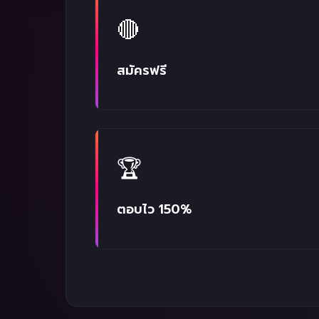
🔴
สมัครฟรี
🏆
ตอบไว 150%