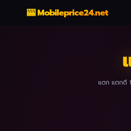
🎰 Mobileprice24.net
แตก แตกดี 168