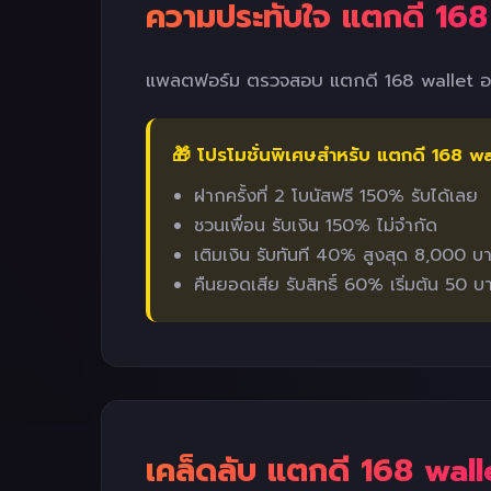
ความประทับใจ แตกดี 168
แพลตฟอร์ม ตรวจสอบ แตกดี 168 wallet ออโต
🎁 โปรโมชั่นพิเศษสำหรับ แตกดี 168 wa
ฝากครั้งที่ 2 โบนัสฟรี 150% รับได้เลย
ชวนเพื่อน รับเงิน 150% ไม่จำกัด
เติมเงิน รับทันที 40% สูงสุด 8,000 บ
คืนยอดเสีย รับสิทธิ์ 60% เริ่มต้น 50 บ
เคล็ดลับ แตกดี 168 wallet