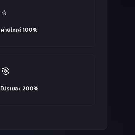
⭐
ค่ายใหญ่ 100%
🎯
โปรเยอะ 200%