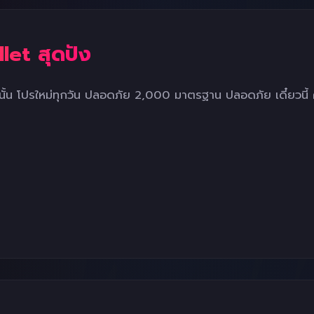
let สุดปัง
นั้น โปรใหม่ทุกวัน ปลอดภัย 2,000 มาตรฐาน ปลอดภัย เดี๋ยวนี้ 