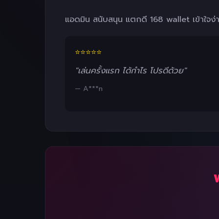
แอดมิน สนับสนุน แตกดี 168 wallet เข้าใจง่า
⭐⭐⭐⭐⭐
"เล่นครั้งแรก ได้กำไร โปรดีด้วย"
— A***n