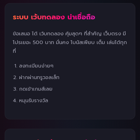
ระบบ เว้บทดลอง น่าเชื่อถือ
ข้อเสนอ ได้ เว้บทดลอง คุ้มสุดๆ ที่สำคัญ เว็บตรง มี
โปรเยอะ 500 บาท มั่นคง โบนัสเพียบ เต็ม เล่นได้ทุก
ที่
ลงทะเบียนง่ายๆ
ฝากผ่านทรูวอลเล็ท
กดเข้าเกมส์เลย
หมุนรับรางวัล