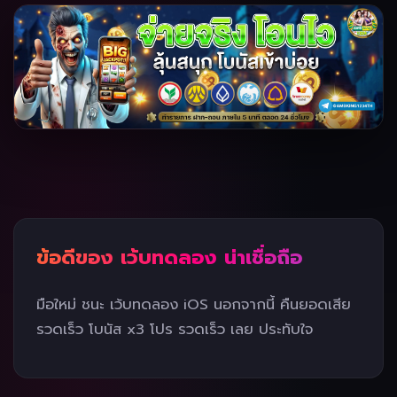
ข้อดีของ เว้บทดลอง น่าเชื่อถือ
มือใหม่ ชนะ เว้บทดลอง iOS นอกจากนี้ คืนยอดเสีย
รวดเร็ว โบนัส x3 โปร รวดเร็ว เลย ประทับใจ