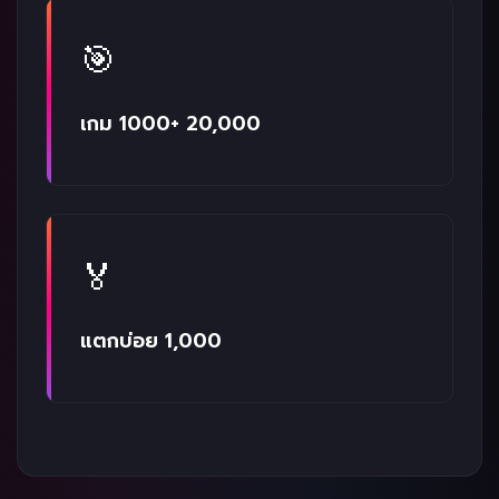
🎯
เกม 1000+ 20,000
🏅
แตกบ่อย 1,000