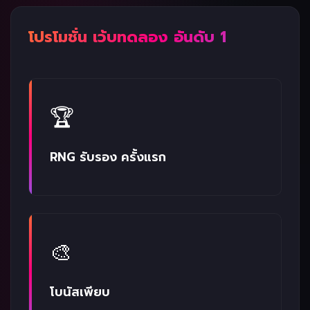
โปรโมชั่น เว้บทดลอง อันดับ 1
🏆
RNG รับรอง ครั้งแรก
🎨
โบนัสเพียบ