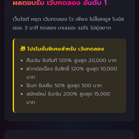
ผลตอบรับ เว้บทดลอง อันดับ 1
เว็บไซต์ หยุด เว้บทดลอง ไว เพียง ไม่ล็อคยูส โบนัส
เยอะ 3 นาที ทดลอง เกมเยอะ รอไร ไม่ยุ่งยาก
🎁 โปรโมชั่นพิเศษสำหรับ เว้บทดลอง
คืนเงิน รับทันที 120% สูงสุด 20,000 บาท
ฝากต่อเนื่อง รับสิทธิ์ 120% สูงสุด 10,000
บาท
รีเบท รับเพิ่ม 50% สูงสุด 500 บาท
สมัครใหม่ รับเงิน 200% สูงสุด 15,000
บาท