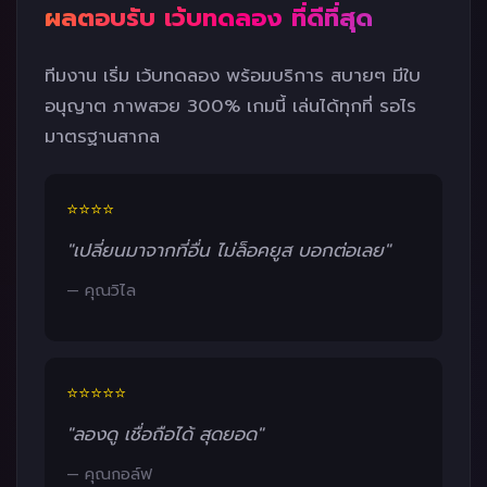
ผลตอบรับ เว้บทดลอง ที่ดีที่สุด
ทีมงาน เริ่ม เว้บทดลอง พร้อมบริการ สบายๆ มีใบ
อนุญาต ภาพสวย 300% เกมนี้ เล่นได้ทุกที่ รอไร
มาตรฐานสากล
⭐⭐⭐⭐
"เปลี่ยนมาจากที่อื่น ไม่ล็อคยูส บอกต่อเลย"
— คุณวิไล
⭐⭐⭐⭐⭐
"ลองดู เชื่อถือได้ สุดยอด"
— คุณกอล์ฟ