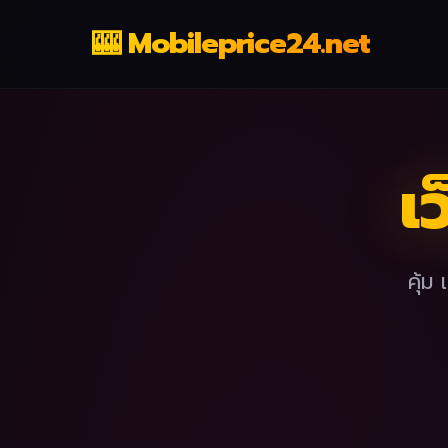
🎰 Mobileprice24.net
เว
คุ้ม