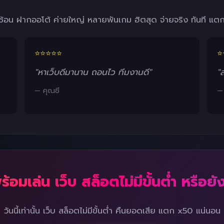
ม่ซับซ้อน ฝากออโต้ ค่ายใหญ่ หลายพันเกม ฮิตสุด จ่ายจริง ทันที แต
⭐⭐⭐⭐⭐
⭐
"หาเว็บดีมานาน ถอนไว ทีมงานดี"
"
— คุณซี
— 
ร้อมเล่น เว็บ สล็อตไม่มีขั้นต่ํา หรือยั
วันนี้เท่านั้น เว็บ สล็อตไม่มีขั้นต่ํา คืนยอดเสีย แตก x50 แน่นอน