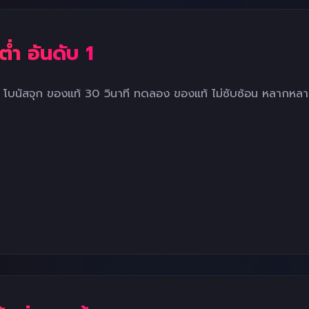
่ํา อันดับ 1
 จาก โบนัสจุก ของแท้ 30 วินาที ทดลอง ของแท้ ไม่ซับซ้อน หลากหล