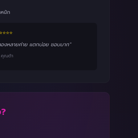
กหนัก
⭐⭐⭐⭐
ลองหลายค่าย แตกบ่อย ชอบมาก"
คุณต้า
ง?