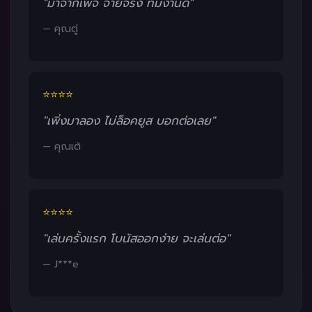
"มาจากเพจ จ่ายจริง ทีมงานดี"
— คุณตู่
⭐⭐⭐⭐
"เพิ่งมาลอง ไม่ล็อคยูส บอกต่อเลย"
— คุณเต้
⭐⭐⭐⭐
"เล่นครั้งแรก โบนัสออกง่าย จะเล่นต่อ"
— J***e