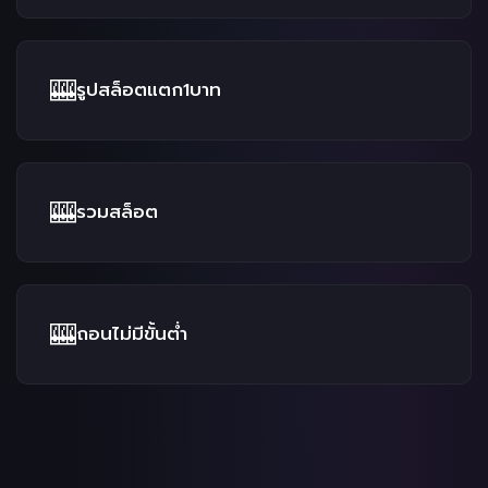
รูปสล็อตแตก1บาท
รวมสล็อต
ถอนไม่มีขั้นต่ำ