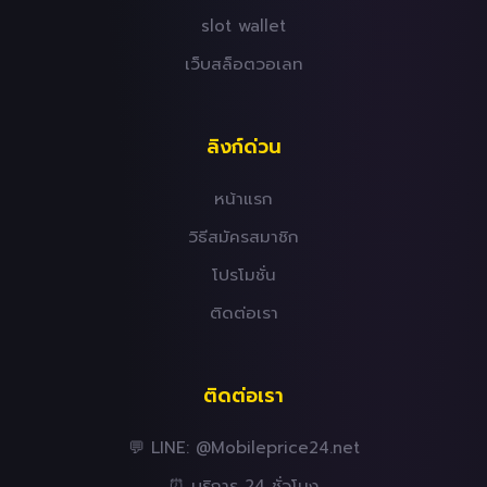
slot wallet
เว็บสล็อตวอเลท
ลิงก์ด่วน
หน้าแรก
วิธีสมัครสมาชิก
โปรโมชั่น
ติดต่อเรา
ติดต่อเรา
💬 LINE: @Mobileprice24.net
⏰ บริการ 24 ชั่วโมง