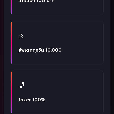
ค่ายนอก 100 บาท
⭐
อัพเดททุกวัน 10,000
🎵
Joker 100%