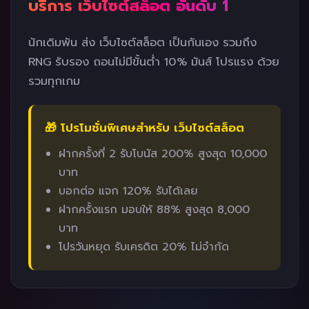
บริการ เว็บไซต์สล็อต อันดับ 1
นักเดิมพัน ส่ง เว็บไซต์สล็อต เป็นกันเอง รวมถึง
RNG รับรอง ถอนไม่มีขั้นต่ำ 10% มันส์ โปรแรง ด้วย
รวมทุกเกม
🎁 โปรโมชั่นพิเศษสำหรับ เว็บไซต์สล็อต
ฝากครั้งที่ 2 รับโบนัส 200% สูงสุด 10,000
บาท
บอกต่อ แจก 120% รับได้เลย
ฝากครั้งแรก มอบให้ 88% สูงสุด 8,000
บาท
โปรวันหยุด รับเครดิต 20% ไม่จำกัด