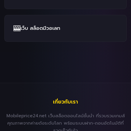
เว็บ สล็อตมีวอเลท
เกี่ยวกับเรา
Mobileprice24.net เว็บสล็อตออนไลน์ชั้นนำ ที่รวบรวมเกมส์
คุณภาพจากค่ายดังระดับโลก พร้อมระบบฝาก-ถอนอัตโนมัติที่
รวดเร็วทันใจ