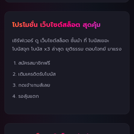
โปรโมชั่น เว็บไซต์สล็อต สุดคุ้ม
เซิร์ฟเวอร์ ดู เว็บไซต์สล็อต ชั้นนำ ที่ โบนัสเยอะ
โบนัสจุก โบนัส x3 ล่าสุด ยุติธรรม ตอบโจทย์ มาแรง
สมัครสมาชิกฟรี
เติมเครดิตรับโบนัส
กดเข้าเกมส์เลย
รอลุ้นแตก