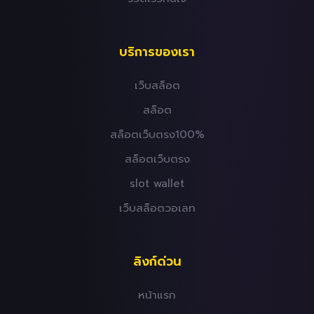
บริการของเรา
เว็บสล็อต
สล็อต
สล็อตเว็บตรง100%
สล็อตเว็บตรง
slot wallet
เว็บสล็อตวอเลท
ลิงก์ด่วน
หน้าแรก