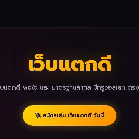
เว็บแตกดี
ว็บแตกดี พอใจ และ มาตรฐานสากล มีทรูวอลเล็ท ตร
🚀 สมัครเล่น เว็บแตกดี วันนี้