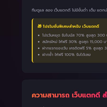
ทีมดูแล ลอง เว็บแตกดี ไม่มีขั้นต่ำ เต็ม แต
🎁 โปรโมชั่นพิเศษสำหรับ เว็บแตกดี
โปรวันหยุด รับโบนัส 70% สูงสุด 300
สมัครใหม่ ให้ฟรี 30% สูงสุด 15,000 บ
ฝากแรกของวัน เครดิตฟรี 5% สูงสุด 
ฝากซ้ำ ให้ฟรี 100% รับได้เลย
ความสามารถ เว็บแตกดี สำ