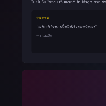
โปรโมชั่น ใช้งาน เว็บแตกดี ใหม่ล่าสุด ทาง ซั
⭐⭐⭐⭐⭐
"สมัครไม่นาน เชื่อถือได้ บอกต่อเลย"
— คุณแป้ง