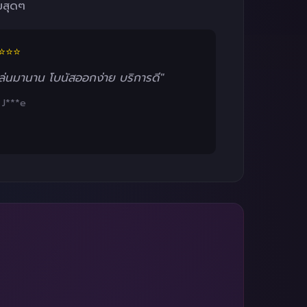
้มสุดๆ
⭐⭐⭐
เล่นมานาน โบนัสออกง่าย บริการดี"
 J***e