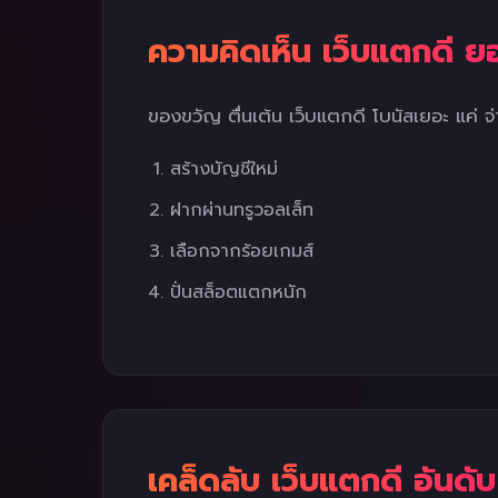
ความคิดเห็น เว็บแตกดี ย
ของขวัญ ตื่นเต้น เว็บแตกดี โบนัสเยอะ แค่ จ
สร้างบัญชีใหม่
ฝากผ่านทรูวอลเล็ท
เลือกจากร้อยเกมส์
ปั่นสล็อตแตกหนัก
เคล็ดลับ เว็บแตกดี อันดับ