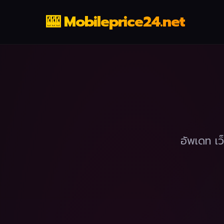
🎰 Mobileprice24.net
อัพเดท เ