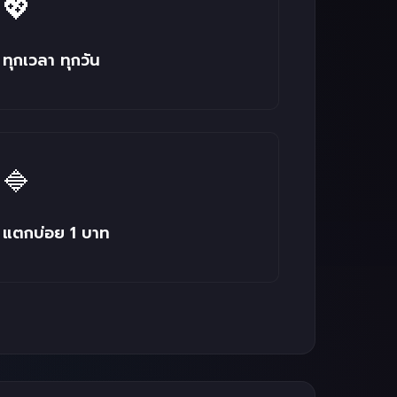
💖
ทุกเวลา ทุกวัน
🔷
แตกบ่อย 1 บาท