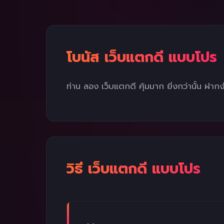
โบนัส เว็บแตกดี แบบโปร
ท่าน ลอง เว็บแตกดี คุ้มมาก ยิ่งกว่านั้น ฝ
วิธี เว็บแตกดี แบบโปร