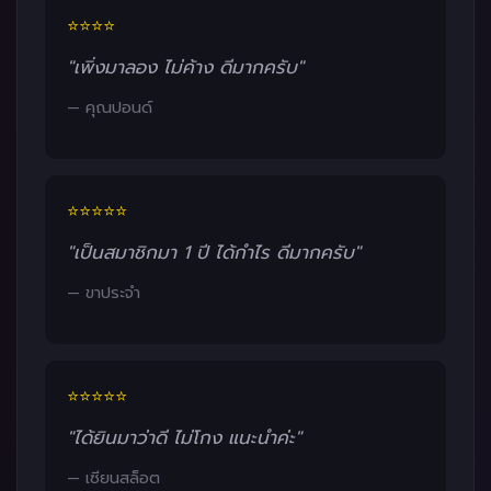
⭐⭐⭐⭐
"เพิ่งมาลอง ไม่ค้าง ดีมากครับ"
— คุณปอนด์
⭐⭐⭐⭐⭐
"เป็นสมาชิกมา 1 ปี ได้กำไร ดีมากครับ"
— ขาประจำ
⭐⭐⭐⭐⭐
"ได้ยินมาว่าดี ไม่โกง แนะนำค่ะ"
— เซียนสล็อต