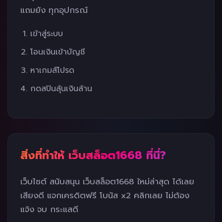
แถมยัง ทุกอุปกรณ์
เข้าสู่ระบบ
โอนเงินเข้าบัญชี
หาเกมส์โปรด
กดสปินลุ้นเงินล้าน
สิ่งที่ทำให้ เว็บสล็อต1668 ที่นี่?
เว็บไซต์ สนับสนุน เว็บสล็อต1668 ใหม่ล่าสุด ได้เลย
เสียงดี แจกเครดิตฟรี โบนัส x2 คลิกเลย ไม่ต้อง
แจ้ง จบ กระแสดี