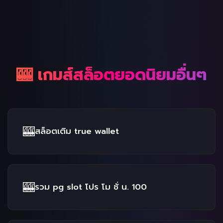
🎰 เกมส์สล็อตยอดนิยมอื่นๆ
สล็อตเติม true wallet
รวม pg slot โปร โม ชั่ น. 100