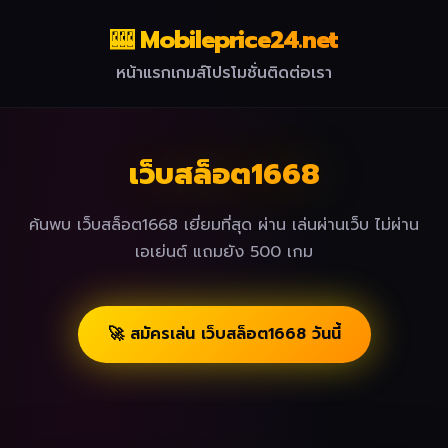
🎰 Mobileprice24.net
หน้าแรก
เกมส์
โปรโมชั่น
ติดต่อเรา
เว็บสล็อต1668
ค้นพบ เว็บสล็อต1668 เยี่ยมที่สุด ผ่าน เล่นผ่านเว็บ ไม่ผ่าน
เอเย่นต์ แถมยัง 500 เกม
🚀 สมัครเล่น เว็บสล็อต1668 วันนี้