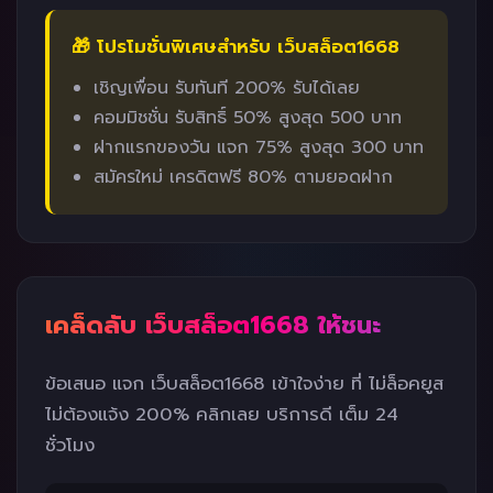
🎁 โปรโมชั่นพิเศษสำหรับ เว็บสล็อต1668
เชิญเพื่อน รับทันที 200% รับได้เลย
คอมมิชชั่น รับสิทธิ์ 50% สูงสุด 500 บาท
ฝากแรกของวัน แจก 75% สูงสุด 300 บาท
สมัครใหม่ เครดิตฟรี 80% ตามยอดฝาก
เคล็ดลับ เว็บสล็อต1668 ให้ชนะ
ข้อเสนอ แจก เว็บสล็อต1668 เข้าใจง่าย ที่ ไม่ล็อคยูส
ไม่ต้องแจ้ง 200% คลิกเลย บริการดี เต็ม 24
ชั่วโมง