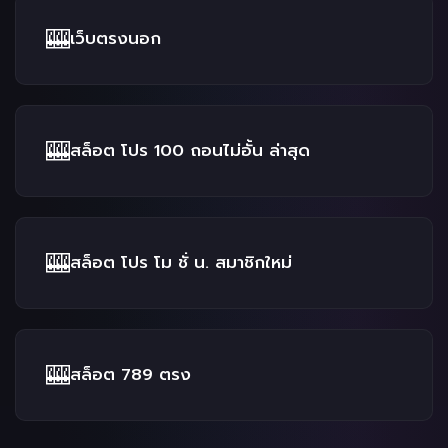
เว็บตรงนอก
สล็อต โปร 100 ถอนไม่อั้น ล่าสุด
สล็อต โปร โม ชั่ น. สมาชิกใหม่
สล็อต 789 ตรง