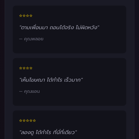
⭐⭐⭐⭐
"ตามเพื่อนมา ถอนได้จริง ไม่ผิดหวัง"
— คุณพลอย
⭐⭐⭐⭐
"เห็นโฆษณา ได้กำไร เร็วมาก"
— คุณแอน
⭐⭐⭐⭐⭐
"ลองดู ได้กำไร ที่นี่ที่เดียว"