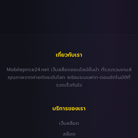
เกี่ยวกับเรา
Mobileprice24.net เว็บสล็อตออนไลน์ชั้นนำ ที่รวบรวมเกมส์
คุณภาพจากค่ายดังระดับโลก พร้อมระบบฝาก-ถอนอัตโนมัติที่
รวดเร็วทันใจ
บริการของเรา
เว็บสล็อต
สล็อต