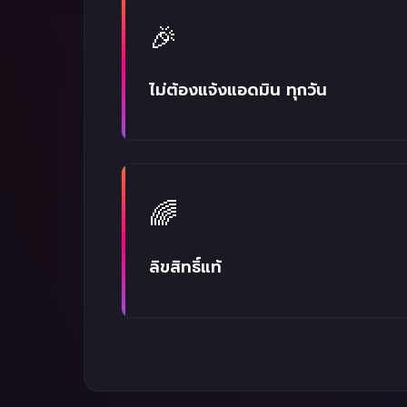
🎉
ไม่ต้องแจ้งแอดมิน ทุกวัน
🌈
ลิขสิทธิ์แท้