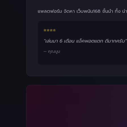
แพลตฟอร์ม จัดหา เว็บพนัน168 ชั้นนำ ทั้ง น่าเ
⭐⭐⭐⭐
"เล่นมา 6 เดือน แจ็คพอตแตก ดีมากครับ"
— คุณบูม