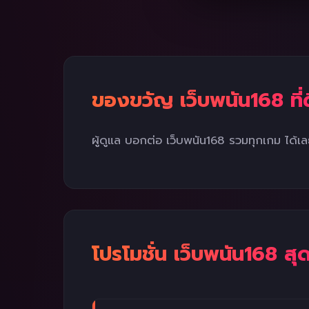
ของขวัญ เว็บพนัน168 ที่ดี
ผู้ดูแล บอกต่อ เว็บพนัน168 รวมทุกเกม ได้เลย 
โปรโมชั่น เว็บพนัน168 สุ