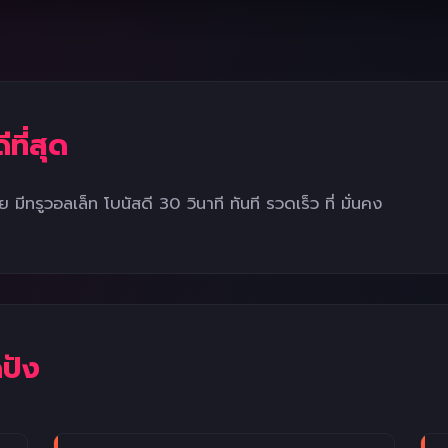
ที่สุด
มีทรูวอลเล็ท โบนัสดี 30 วินาที ทันที รวดเร็ว ที่ มั่นคง
ดปัง