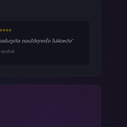
⭐⭐⭐⭐
จอในกูเกิล ถอนได้ทุกครั้ง ไม่ผิดหวัง"
 คุณไนซ์