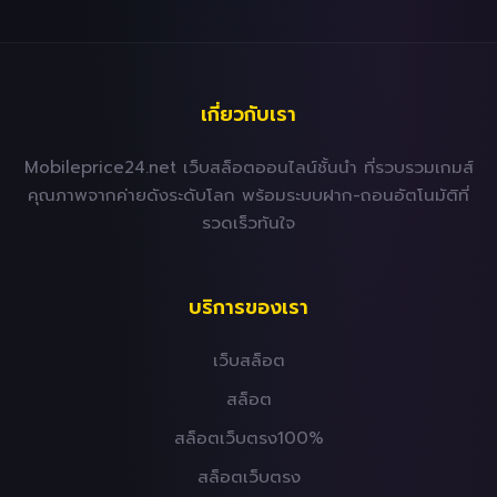
เกี่ยวกับเรา
Mobileprice24.net เว็บสล็อตออนไลน์ชั้นนำ ที่รวบรวมเกมส์
คุณภาพจากค่ายดังระดับโลก พร้อมระบบฝาก-ถอนอัตโนมัติที่
รวดเร็วทันใจ
บริการของเรา
เว็บสล็อต
สล็อต
สล็อตเว็บตรง100%
สล็อตเว็บตรง