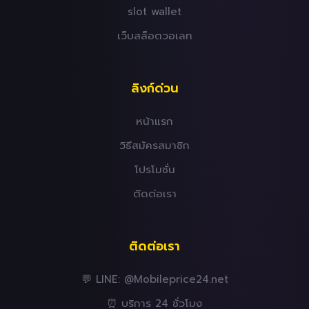
slot wallet
เว็บสล็อตวอเลท
ลิงก์ด่วน
หน้าแรก
วิธีสมัครสมาชิก
โปรโมชั่น
ติดต่อเรา
ติดต่อเรา
💬 LINE: @Mobileprice24.net
⏰ บริการ 24 ชั่วโมง