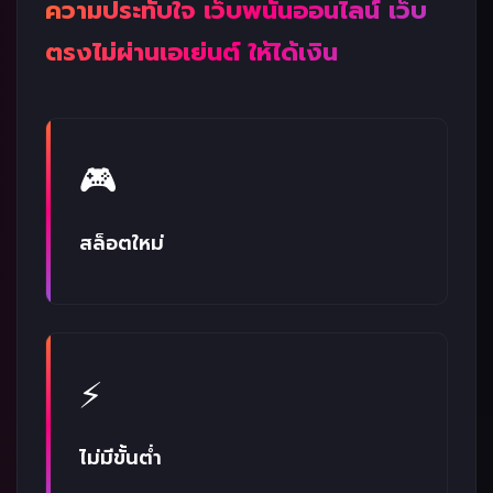
ความประทับใจ เว็บพนันออนไลน์ เว็บ
ตรงไม่ผ่านเอเย่นต์ ให้ได้เงิน
🎮
สล็อตใหม่
⚡
ไม่มีขั้นต่ำ