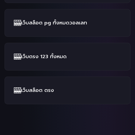
เว็บสล็อต pg ทั้งหมดวอลเลท
เว็บตรง 123 ทั้งหมด
เว็บสล็อต ตรง