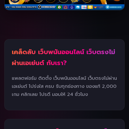
เคล็ดลับ เว็บพนันออนไลน์ เว็บตรงไม่
ผ่านเอเย่นต์ กับเรา?
แพลตฟอร์ม ติดตั้ง เว็บพนันออนไลน์ เว็บตรงไม่ผ่าน
เอเย่นต์ โปร่งใส ครบ รับทุกช่องทาง ของแท้ 2,000
เกม คลิกเลย โปรดี มอบให้ 24 ชั่วโมง