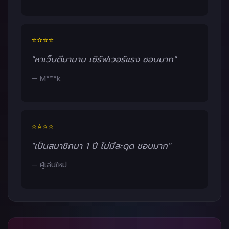
⭐⭐⭐⭐
"หาเว็บดีมานาน เซิร์ฟเวอร์แรง ชอบมาก"
— M***k
⭐⭐⭐⭐
"เป็นสมาชิกมา 1 ปี ไม่มีสะดุด ชอบมาก"
— ผู้เล่นใหม่