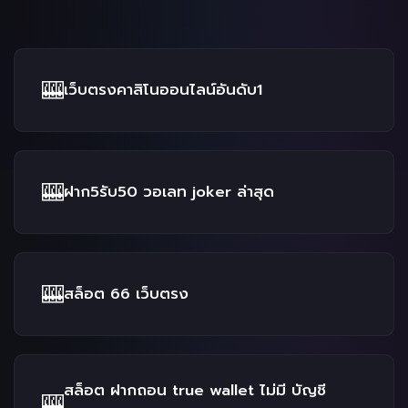
เว็บตรงคาสิโนออนไลน์อันดับ1
ฝาก5รับ50 วอเลท joker ล่าสุด
สล็อต 66 เว็บตรง
สล็อต ฝากถอน true wallet ไม่มี บัญชี