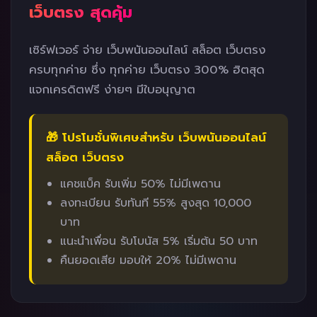
เว็บตรง สุดคุ้ม
เซิร์ฟเวอร์ จ่าย เว็บพนันออนไลน์ สล็อต เว็บตรง
ครบทุกค่าย ซึ่ง ทุกค่าย เว็บตรง 300% ฮิตสุด
แจกเครดิตฟรี ง่ายๆ มีใบอนุญาต
🎁 โปรโมชั่นพิเศษสำหรับ เว็บพนันออนไลน์
สล็อต เว็บตรง
แคชแบ็ค รับเพิ่ม 50% ไม่มีเพดาน
ลงทะเบียน รับทันที 55% สูงสุด 10,000
บาท
แนะนำเพื่อน รับโบนัส 5% เริ่มต้น 50 บาท
คืนยอดเสีย มอบให้ 20% ไม่มีเพดาน