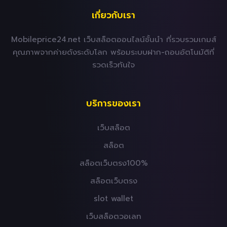
เกี่ยวกับเรา
Mobileprice24.net เว็บสล็อตออนไลน์ชั้นนำ ที่รวบรวมเกมส์
คุณภาพจากค่ายดังระดับโลก พร้อมระบบฝาก-ถอนอัตโนมัติที่
รวดเร็วทันใจ
บริการของเรา
เว็บสล็อต
สล็อต
สล็อตเว็บตรง100%
สล็อตเว็บตรง
slot wallet
เว็บสล็อตวอเลท