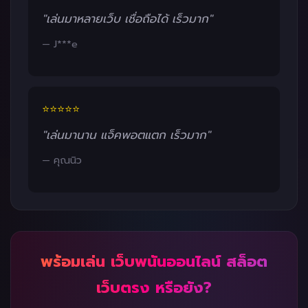
"เล่นมาหลายเว็บ เชื่อถือได้ เร็วมาก"
— J***e
⭐⭐⭐⭐⭐
"เล่นมานาน แจ็คพอตแตก เร็วมาก"
— คุณนิว
พร้อมเล่น เว็บพนันออนไลน์ สล็อต
เว็บตรง หรือยัง?