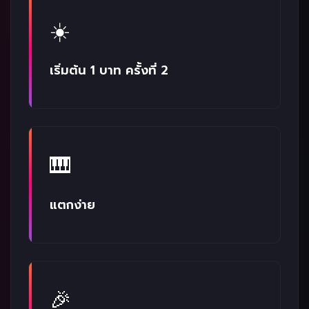
☀️
เริ่มต้น 1 บาท ครั้งที่ 2
🎹
แตกง่าย
🎉