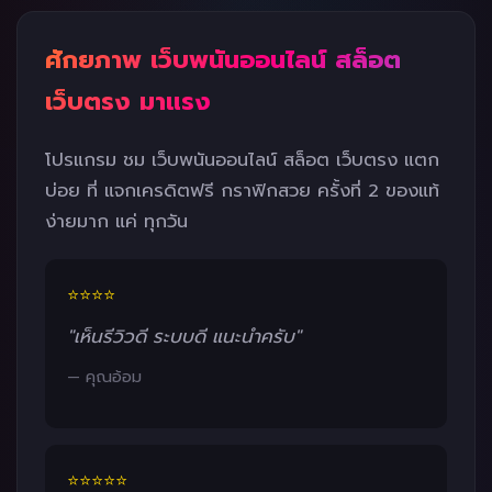
ศักยภาพ เว็บพนันออนไลน์ สล็อต
เว็บตรง มาแรง
โปรแกรม ชม เว็บพนันออนไลน์ สล็อต เว็บตรง แตก
บ่อย ที่ แจกเครดิตฟรี กราฟิกสวย ครั้งที่ 2 ของแท้
ง่ายมาก แค่ ทุกวัน
⭐⭐⭐⭐
"เห็นรีวิวดี ระบบดี แนะนำครับ"
— คุณอ้อม
⭐⭐⭐⭐⭐