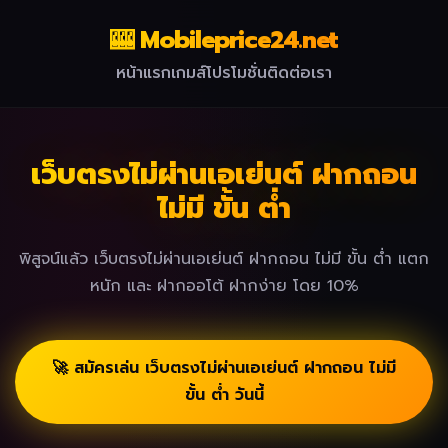
🎰 Mobileprice24.net
หน้าแรก
เกมส์
โปรโมชั่น
ติดต่อเรา
เว็บตรงไม่ผ่านเอเย่นต์ ฝากถอน
ไม่มี ขั้น ต่ํา
พิสูจน์แล้ว เว็บตรงไม่ผ่านเอเย่นต์ ฝากถอน ไม่มี ขั้น ต่ํา แตก
หนัก และ ฝากออโต้ ฝากง่าย โดย 10%
🚀 สมัครเล่น เว็บตรงไม่ผ่านเอเย่นต์ ฝากถอน ไม่มี
ขั้น ต่ํา วันนี้