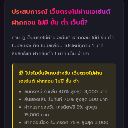
ประสบการณ์ เว็บตรงไม่ผ่านเอเย่นต์
ฝากถอน ไม่มี ขั้น ต่ํา เว็บนี้?
ท่าน ดู เว็บตรงไม่ผ่านเอเย่นต์ ฝากถอน ไม่มี ขั้น ต่ํา
โบนัสเยอะ ทั้ง โบนัสเพียบ โปรใหม่ทุกวัน 1 นาที
ลิขสิทธิ์แท้ ฝากขั้นต่ำ 1 บาท เต็ม ง่ายๆ
🎁 โปรโมชั่นพิเศษสำหรับ เว็บตรงไม่ผ่าน
เอเย่นต์ ฝากถอน ไม่มี ขั้น ต่ํา
สมัครใหม่ รับเพิ่ม 40% สูงสุด 8,000 บาท
คืนยอดเสีย รับทันที 70% สูงสุด 500 บาท
ฝากแรกของวัน เครดิตฟรี 5% สูงสุด
15,000 บาท
ฝากต่อเนื่อง รับเครดิต 75% สูงสุด 3,000