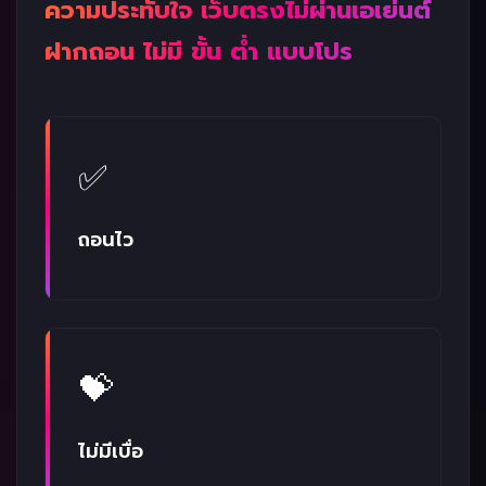
ความประทับใจ เว็บตรงไม่ผ่านเอเย่นต์
ฝากถอน ไม่มี ขั้น ต่ํา แบบโปร
✅
ถอนไว
💝
ไม่มีเบื่อ