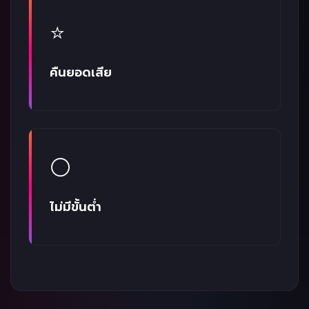
⭐
คืนยอดเสีย
⚪
ไม่มีขั้นต่ำ