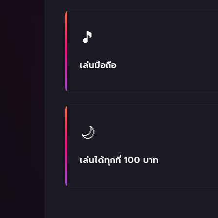
🎵
เล่นมือถือ
🌙
เล่นได้ทุกที่ 100 บาท