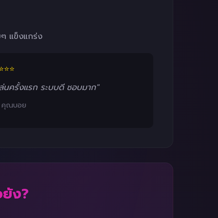
ๆ แข็งแกร่ง
⭐⭐⭐
เล่นครั้งแรก ระบบดี ชอบมาก"
 คุณบอย
อยัง?