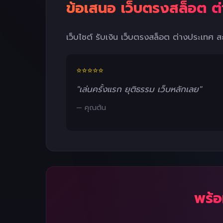
ข้อเสนอ เว็บตรงสล็อต ต
เว็บไซต์ รับเงิน เว็บตรงสล็อต ต่างประเท
⭐⭐⭐⭐⭐
"เล่นครั้งแรก ยุติธรรม เว็บหลักเลย"
— คุณต้น
พร้อ