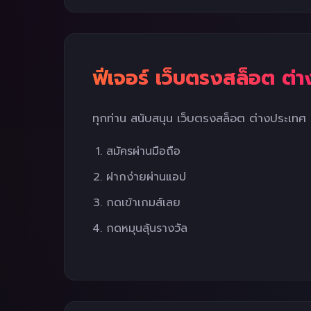
ฟีเจอร์ เว็บตรงสล็อต ต่า
ทุกท่าน สนับสนุน เว็บตรงสล็อต ต่างประเทศ ห
สมัครผ่านมือถือ
ฝากง่ายผ่านแอป
กดเข้าเกมส์เลย
กดหมุนลุ้นรางวัล