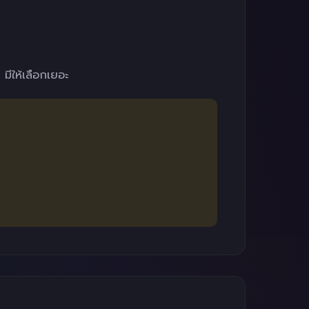
 มีให้เลือกเยอะ