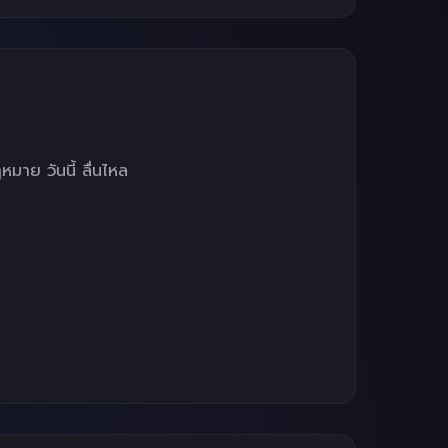
มาย วันนี้ ลื่นไหล