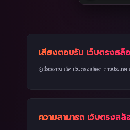
เสียงตอบรับ เว็บตรงสล็อ
ผู้เชี่ยวชาญ เช็ค เว็บตรงสล็อต ต่างประเทศ 
ความสามารถ เว็บตรงสล็อต 