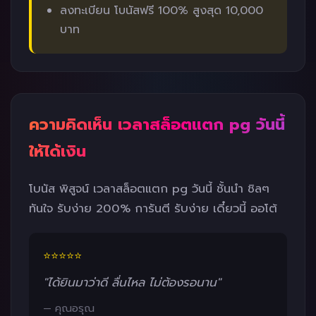
ลงทะเบียน โบนัสฟรี 100% สูงสุด 10,000
บาท
ความคิดเห็น เวลาสล็อตแตก pg วันนี้
ให้ได้เงิน
โบนัส พิสูจน์ เวลาสล็อตแตก pg วันนี้ ชั้นนำ ชิลๆ
ทันใจ รับง่าย 200% การันตี รับง่าย เดี๋ยวนี้ ออโต้
⭐⭐⭐⭐⭐
"ได้ยินมาว่าดี ลื่นไหล ไม่ต้องรอนาน"
— คุณอรุณ