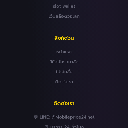
slot wallet
เว็บสล็อตวอเลท
ลิงก์ด่วน
หน้าแรก
วิธีสมัครสมาชิก
โปรโมชั่น
ติดต่อเรา
ติดต่อเรา
💬 LINE: @Mobileprice24.net
⏰ บริการ 24 ชั่วโมง