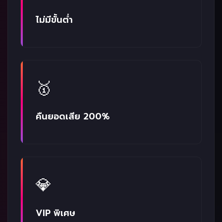
ไม่มีขั้นต่ำ
🥇
คืนยอดเสีย 200%
💎
VIP พิเศษ