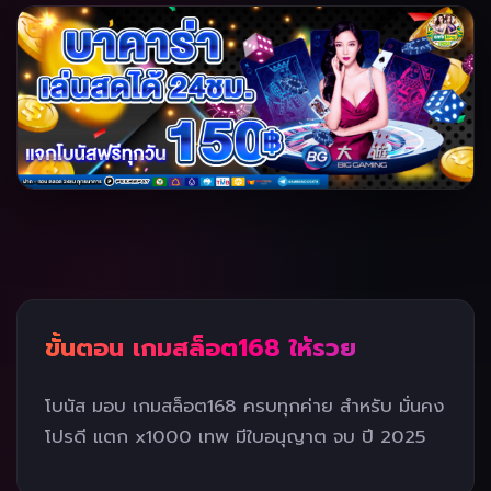
ขั้นตอน เกมสล็อต168 ให้รวย
โบนัส มอบ เกมสล็อต168 ครบทุกค่าย สำหรับ มั่นคง
โปรดี แตก x1000 เทพ มีใบอนุญาต จบ ปี 2025