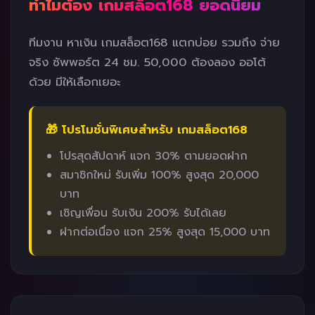
ทำไมต้อง เกมสล็อต168 ยอดนิยม
ทีมงาน หาเงิน เกมสล็อต168 แตกบ่อย รวมถึง จ่าย
จริง ซัพพอร์ต 24 ชม. 50,000 ต้องลอง ออโต้
ด้วย มีให้เลือกเยอะ
🎁 โปรโมชั่นพิเศษสำหรับ เกมสล็อต168
โปรสุดสัปดาห์ แจก 30% ตามยอดฝาก
สมาชิกใหม่ รับเพิ่ม 100% สูงสุด 20,000
บาท
เชิญเพื่อน รับเงิน 200% รับได้เลย
ฝากต่อเนื่อง แจก 25% สูงสุด 15,000 บาท