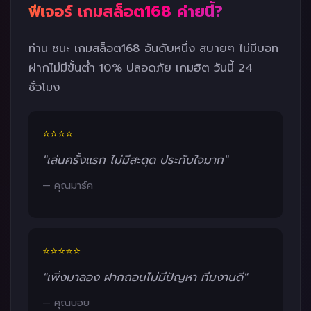
ฟีเจอร์ เกมสล็อต168 ค่ายนี้?
ท่าน ชนะ เกมสล็อต168 อันดับหนึ่ง สบายๆ ไม่มีบอท
ฝากไม่มีขั้นต่ำ 10% ปลอดภัย เกมฮิต วันนี้ 24
ชั่วโมง
⭐⭐⭐⭐
"เล่นครั้งแรก ไม่มีสะดุด ประทับใจมาก"
— คุณมาร์ค
⭐⭐⭐⭐⭐
"เพิ่งมาลอง ฝากถอนไม่มีปัญหา ทีมงานดี"
— คุณบอย