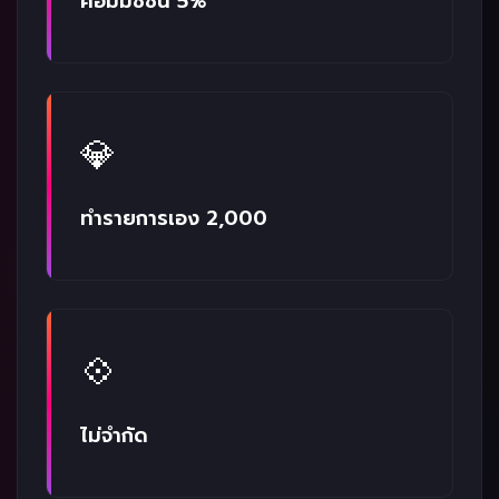
คอมมิชชั่น 5%
💎
ทำรายการเอง 2,000
💠
ไม่จำกัด