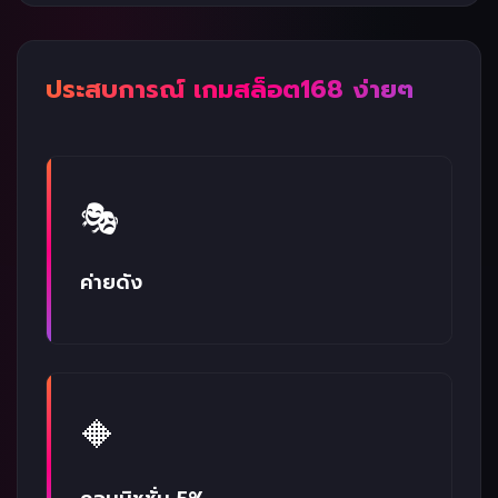
ประสบการณ์ เกมสล็อต168 ง่ายๆ
🎭
ค่ายดัง
🔶