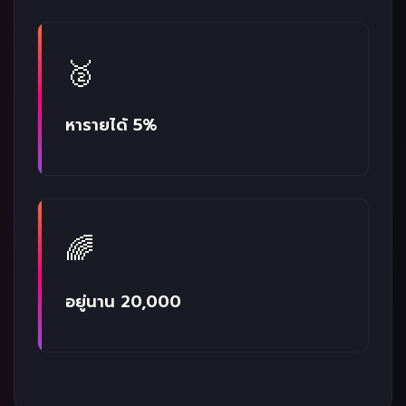
🥈
หารายได้ 5%
🌈
อยู่นาน 20,000