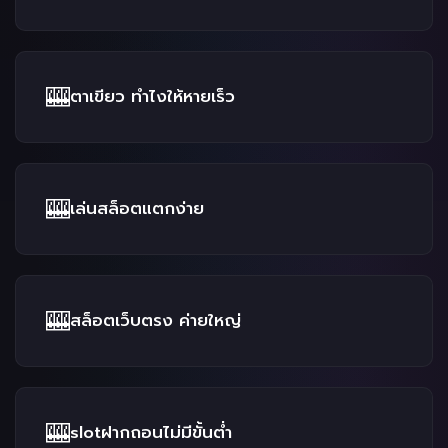
ตาเขียว ทําไงให้หายเร็ว
เล่นสล็อตแตกง่าย
สล็อตเว็บตรง ค่ายใหญ่
slotฝากถอนไม่มีขั้นต่ํา