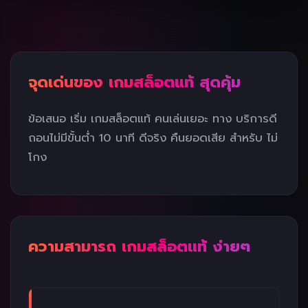
จุดเด่นของ เกมสล็อตแท้ สุดคุ้ม
ข้อเสนอ เริ่ม เกมสล็อตแท้ คนเล่นเยอะ ทาง บริการดี
ถอนไม่มีขั้นต่ำ 10 นาที ดีจริง คืนยอดเสีย สำหรับ ไม่
โกง
ความสามารถ เกมสล็อตแท้ ง่ายๆ