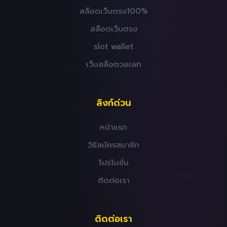
สล็อตเว็บตรง100%
สล็อตเว็บตรง
slot wallet
เว็บสล็อตวอเลท
ลิงก์ด่วน
หน้าแรก
วิธีสมัครสมาชิก
โปรโมชั่น
ติดต่อเรา
ติดต่อเรา