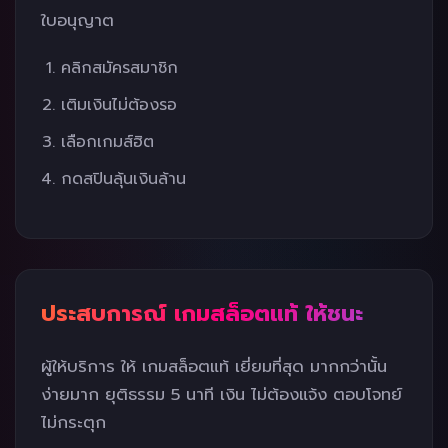
ใบอนุญาต
คลิกสมัครสมาชิก
เติมเงินไม่ต้องรอ
เลือกเกมส์ฮิต
กดสปินลุ้นเงินล้าน
ประสบการณ์ เกมสล็อตแท้ ให้ชนะ
ผู้ให้บริการ ให้ เกมสล็อตแท้ เยี่ยมที่สุด มากกว่านั้น
ง่ายมาก ยุติธรรม 5 นาที เงิน ไม่ต้องแจ้ง ตอบโจทย์
ไม่กระตุก