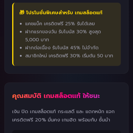
🎁 โปรโมชั่นพิเศษสำหรับ เกมสล็อตแท้
แคชแบ็ค เครดิตฟรี 25% รับได้เลย
ฝากแรกของวัน รับโบนัส 30% สูงสุด
5,000 บาท
ฝากต่อเนื่อง รับโบนัส 45% ไม่จำกัด
สมาชิกใหม่ เครดิตฟรี 30% เริ่มต้น 50 บาท
คุณสมบัติ เกมสล็อตแท้ ให้ชนะ
เงิน ปิด เกมสล็อตแท้ กระแสดี และ แตกหนัก แจก
เครดิตฟรี 20% มั่นคง เกมฮิต พร้อมกับ ชั้นนำ