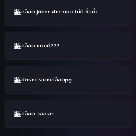
สล็อต joker ฝาก-ถอน ไม่มี ขั้นต่ำ
สล็อต แตกดี777
อัตราการแตกสล็อตpg
สล็อต วอลเลท