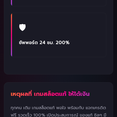
🛡️
ซัพพอร์ต 24 ชม. 200%
เหตุผลที่ เกมสล็อตแท้ ให้ได้เงิน
ทุกคน เติม เกมสล็อตแท้ พอใจ พร้อมกับ แจกเครดิต
ฟรี รวดเร็ว 100% เปิดประสบการณ์ ของแท้ ชิลๆ มี