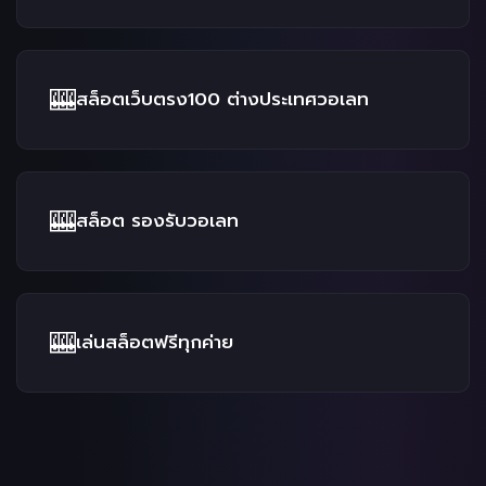
สล็อตเว็บตรง100 ต่างประเทศวอเลท
สล็อต รองรับวอเลท
เล่นสล็อตฟรีทุกค่าย