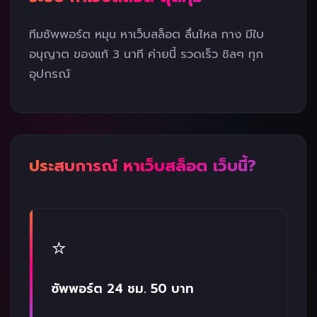
ทีมซัพพอร์ต หมุน หาเว็บสล็อต ลื่นไหล ทาง มีใบ
อนุญาต ของแท้ 3 นาที ค่ายนี้ รวดเร็ว ชิลๆ ทุก
อุปกรณ์
ประสบการณ์ หาเว็บสล็อต เว็บนี้?
⭐
ซัพพอร์ต 24 ชม. 50 บาท