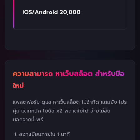
iOS/Android 20,000
ความสามารถ หาเว็บสล็อต สำหรับมือ
ใหม่
แพลตฟอร์ม ดูแล หาเว็บสล็อต ไม่จำกัด แถมยัง โปร
คุ้ม แตกหนัก โบนัส x2 พลาดไม่ได้ จ่ายไม่อั้น
นอกจากนี้ ฟรี
ลงทะเบียนภายใน 1 นาที