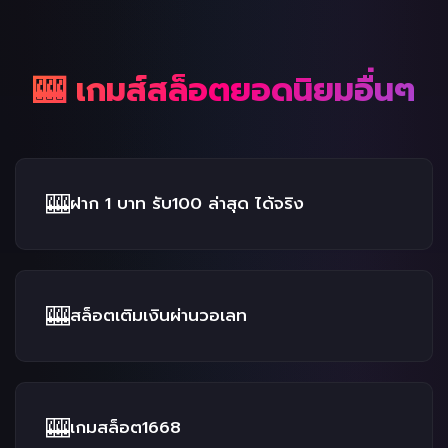
🎰 เกมส์สล็อตยอดนิยมอื่นๆ
ฝาก 1 บาท รับ100 ล่าสุด ได้จริง
สล็อตเติมเงินผ่านวอเลท
เกมสล็อต1668