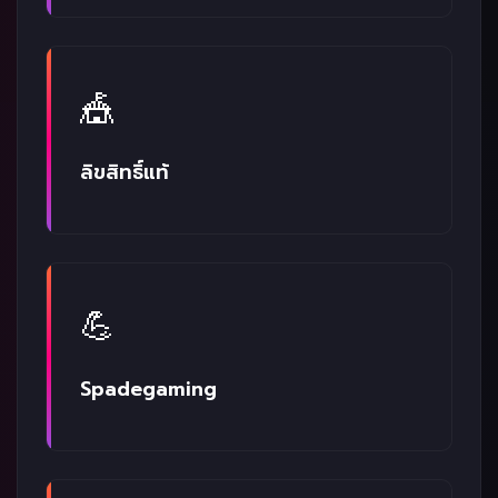
🎪
ลิขสิทธิ์แท้
💪
Spadegaming