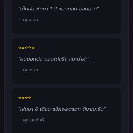
"เป็นสมาชิกมา 1 ปี แตกบ่อย ชอบมาก"
— คุณแม็ค
⭐⭐⭐⭐⭐
"คนบอกต่อ ถอนได้จริง แนะนำค่ะ"
— คุณหนุ่ม
⭐⭐⭐⭐
"เล่นมา 6 เดือน แจ็คพอตแตก ดีมากครับ"
— คุณสมศักดิ์