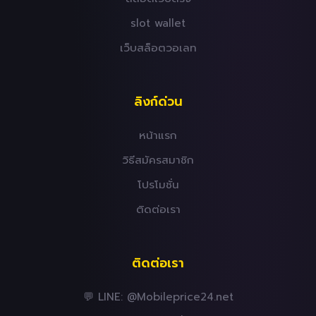
slot wallet
เว็บสล็อตวอเลท
ลิงก์ด่วน
หน้าแรก
วิธีสมัครสมาชิก
โปรโมชั่น
ติดต่อเรา
ติดต่อเรา
💬 LINE: @Mobileprice24.net