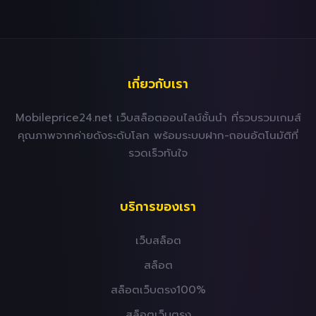
เกี่ยวกับเรา
Mobileprice24.net เว็บสล็อตออนไลน์ชั้นนำ ที่รวบรวมเกมส์
คุณภาพจากค่ายดังระดับโลก พร้อมระบบฝาก-ถอนอัตโนมัติที่
รวดเร็วทันใจ
บริการของเรา
เว็บสล็อต
สล็อต
สล็อตเว็บตรง100%
สล็อตเว็บตรง