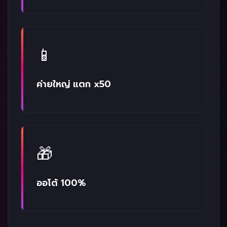
📱
ค่ายใหญ่ แตก x50
🎁
ออโต้ 100%