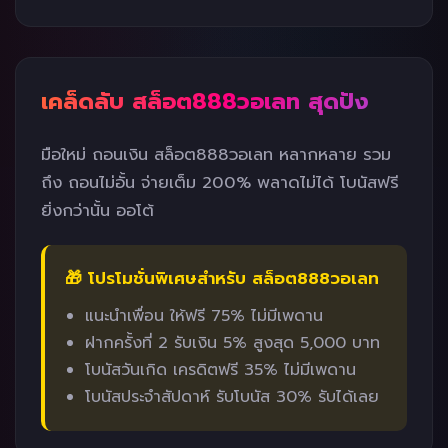
เคล็ดลับ สล็อต888วอเลท สุดปัง
มือใหม่ ถอนเงิน สล็อต888วอเลท หลากหลาย รวม
ถึง ถอนไม่อั้น จ่ายเต็ม 200% พลาดไม่ได้ โบนัสฟรี
ยิ่งกว่านั้น ออโต้
🎁 โปรโมชั่นพิเศษสำหรับ สล็อต888วอเลท
แนะนำเพื่อน ให้ฟรี 75% ไม่มีเพดาน
ฝากครั้งที่ 2 รับเงิน 5% สูงสุด 5,000 บาท
โบนัสวันเกิด เครดิตฟรี 35% ไม่มีเพดาน
โบนัสประจำสัปดาห์ รับโบนัส 30% รับได้เลย