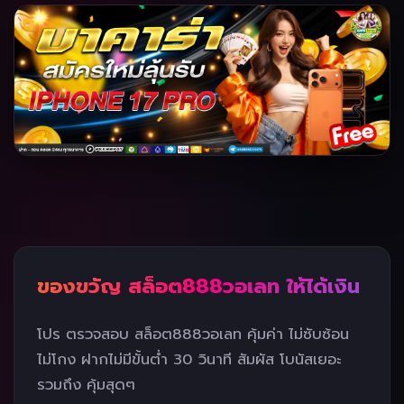
ของขวัญ สล็อต888วอเลท ให้ได้เงิน
โปร ตรวจสอบ สล็อต888วอเลท คุ้มค่า ไม่ซับซ้อน
ไม่โกง ฝากไม่มีขั้นต่ำ 30 วินาที สัมผัส โบนัสเยอะ
รวมถึง คุ้มสุดๆ