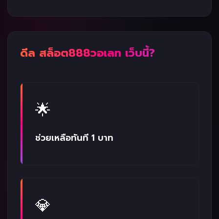
ดีล สล็อต888วอเลท เว็บนี้?
🌟
ช่วยเหลือทันที 1 บาท
💎