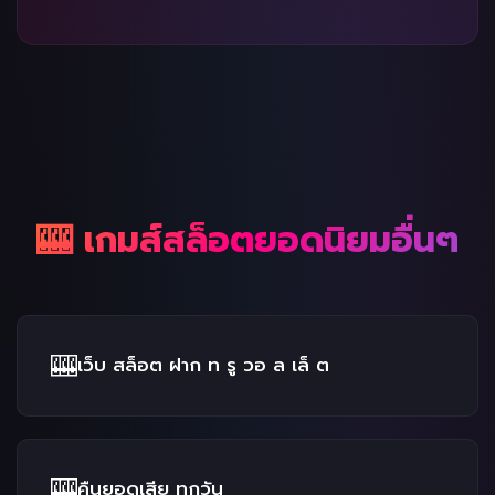
🎰 เกมส์สล็อตยอดนิยมอื่นๆ
เว็บ สล็อต ฝาก ท รู วอ ล เล็ ต
คืนยอดเสีย ทุกวัน