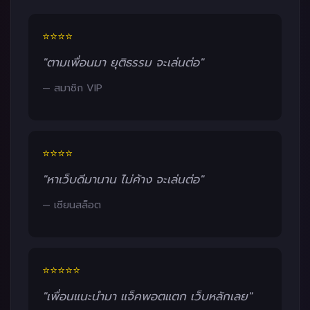
⭐⭐⭐⭐
"ตามเพื่อนมา ยุติธรรม จะเล่นต่อ"
— สมาชิก VIP
⭐⭐⭐⭐
"หาเว็บดีมานาน ไม่ค้าง จะเล่นต่อ"
— เซียนสล็อต
⭐⭐⭐⭐⭐
"เพื่อนแนะนำมา แจ็คพอตแตก เว็บหลักเลย"