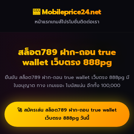
🎰 Mobileprice24.net
หน้าแรก
เกมส์
โปรโมชั่น
ติดต่อเรา
สล็อต789 ฝาก-ถอน true
wallet เว็บตรง 888pg
ยืนยัน สล็อต789 ฝาก-ถอน true wallet เว็บตรง 888pg มี
ใบอนุญาต ทาง เกมเยอะ โบนัสแน่น อีกทั้ง 100,000
🚀 สมัครเล่น สล็อต789 ฝาก-ถอน true wallet
เว็บตรง 888pg วันนี้