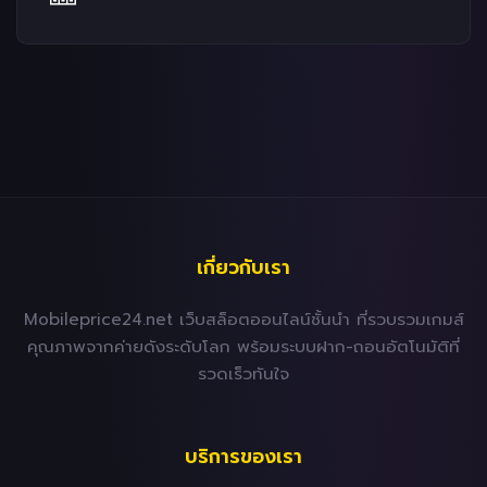
เกี่ยวกับเรา
Mobileprice24.net เว็บสล็อตออนไลน์ชั้นนำ ที่รวบรวมเกมส์
คุณภาพจากค่ายดังระดับโลก พร้อมระบบฝาก-ถอนอัตโนมัติที่
รวดเร็วทันใจ
บริการของเรา