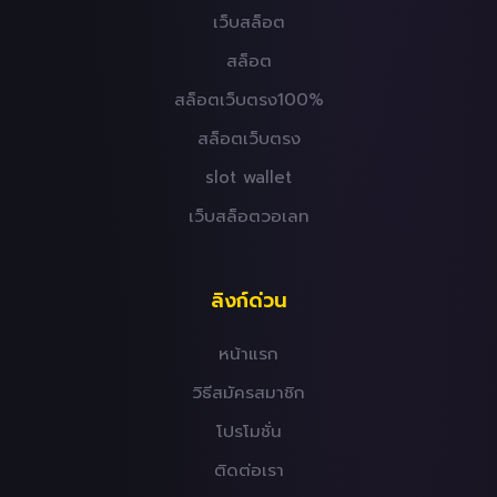
เว็บสล็อต
สล็อต
สล็อตเว็บตรง100%
สล็อตเว็บตรง
slot wallet
เว็บสล็อตวอเลท
ลิงก์ด่วน
หน้าแรก
วิธีสมัครสมาชิก
โปรโมชั่น
ติดต่อเรา