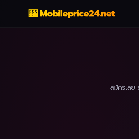
🎰 Mobileprice24.net
สมัครเลย 