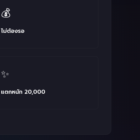
💰
ไม่ต้องรอ
✨
แตกหนัก 20,000