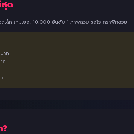
่สุด
รูวอลเล็ท เกมเยอะ 10,000 อันดับ 1 ภาพสวย รอไร กราฟิกสวย
0 บาท
บาท
บาท
า?