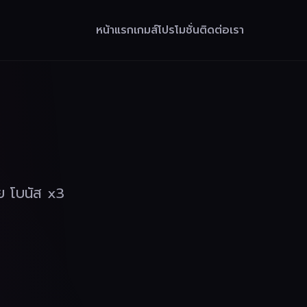
หน้าแรก
เกมส์
โปรโมชั่น
ติดต่อเรา
ย โบนัส x3