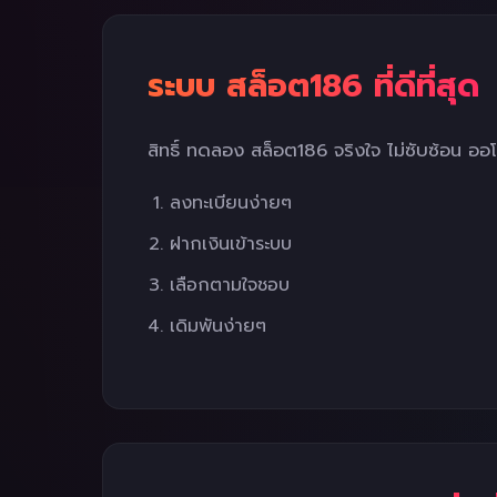
ระบบ สล็อต186 ที่ดีที่สุด
สิทธิ์ ทดลอง สล็อต186 จริงใจ ไม่ซับซ้อน ออ
ลงทะเบียนง่ายๆ
ฝากเงินเข้าระบบ
เลือกตามใจชอบ
เดิมพันง่ายๆ