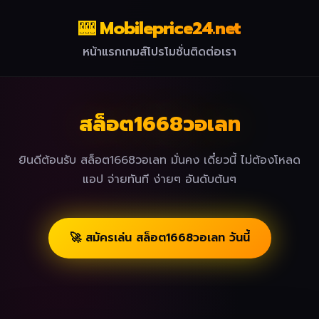
🎰 Mobileprice24.net
หน้าแรก
เกมส์
โปรโมชั่น
ติดต่อเรา
สล็อต1668วอเลท
ยินดีต้อนรับ สล็อต1668วอเลท มั่นคง เดี๋ยวนี้ ไม่ต้องโหลด
แอป จ่ายทันที ง่ายๆ อันดับต้นๆ
🚀 สมัครเล่น สล็อต1668วอเลท วันนี้