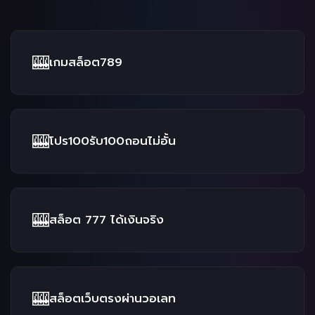
เกมสล็อต789
โปร100รับ100ถอนไม่อั้น
สล็อต 777 ได้เงินจริง
สล็อตเว็บตรงผ่านวอเลท