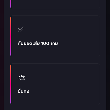
✅
คืนยอดเสีย 100 เกม
🎨
มั่นคง