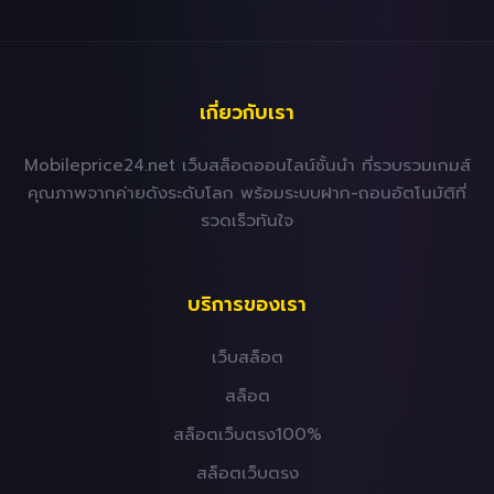
เกี่ยวกับเรา
Mobileprice24.net เว็บสล็อตออนไลน์ชั้นนำ ที่รวบรวมเกมส์
คุณภาพจากค่ายดังระดับโลก พร้อมระบบฝาก-ถอนอัตโนมัติที่
รวดเร็วทันใจ
บริการของเรา
เว็บสล็อต
สล็อต
สล็อตเว็บตรง100%
สล็อตเว็บตรง