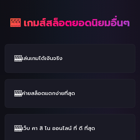
🎰 เกมส์สล็อตยอดนิยมอื่นๆ
เล่นเกมได้เงินจริง
ค่ายสล็อตแตกง่ายที่สุด
เว็บ คา สิ โน ออนไลน์ ที่ ดี ที่สุด