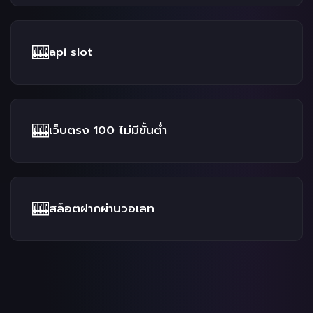
api slot
เว็บตรง 100 ไม่มีขั้นต่ํา
สล็อตฝากผ่านวอเลท