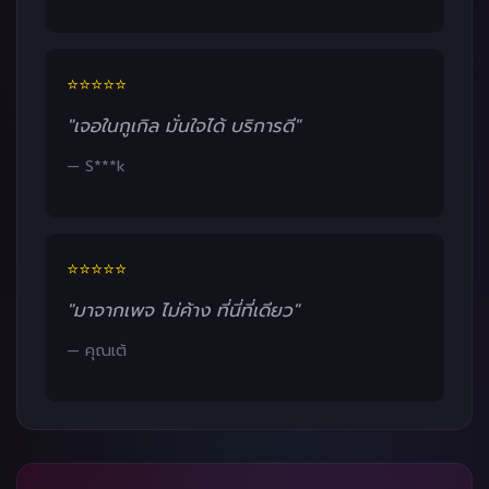
⭐⭐⭐⭐⭐
"เจอในกูเกิล มั่นใจได้ บริการดี"
— S***k
⭐⭐⭐⭐⭐
"มาจากเพจ ไม่ค้าง ที่นี่ที่เดียว"
— คุณเต้