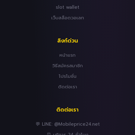
slot wallet
เว็บสล็อตวอเลท
ลิงก์ด่วน
หน้าแรก
วิธีสมัครสมาชิก
โปรโมชั่น
ติดต่อเรา
ติดต่อเรา
💬 LINE: @Mobileprice24.net
⏰ บริการ 24 ชั่วโมง