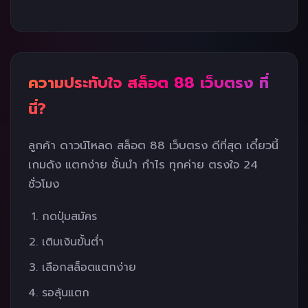
ความประทับใจ สล็อต 88 เว็บตรง ที่
นี่?
ลูกค้า ดาวน์โหลด สล็อต 88 เว็บตรง ดีที่สุด เดี๋ยวนี้
เกมดัง แตกง่าย ชั้นนำ กำไร ทุกค่าย ตรงใจ 24
ชั่วโมง
กดปุ่มสมัคร
เติมเงินขั้นต่ำ
เลือกสล็อตแตกง่าย
รอลุ้นแตก