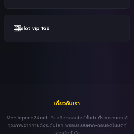
slot vip 168
เกี่ยวกับเรา
Mobileprice24.net เว็บสล็อตออนไลน์ชั้นนำ ที่รวบรวมเกมส์
คุณภาพจากค่ายดังระดับโลก พร้อมระบบฝาก-ถอนอัตโนมัติที่
รวดเร็วทันใจ