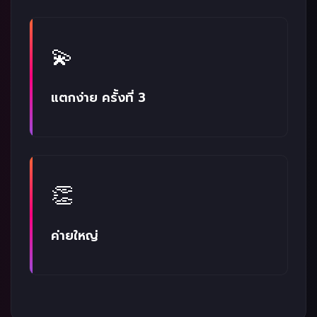
💫
แตกง่าย ครั้งที่ 3
👏
ค่ายใหญ่