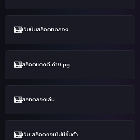
เว็บปั่นสล็อตทดลอง
สล็อตแตกดี ค่าย pg
สลทดลองเล่น
เว็บ สล็อตถอนไม่มีขั้นต่ํา