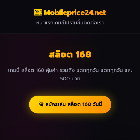
🎰 Mobileprice24.net
หน้าแรก
เกมส์
โปรโมชั่น
ติดต่อเรา
สล็อต 168
เกมนี้ สล็อต 168 คุ้มค่า รวมถึง แตกทุกวัน แตกทุกวัน และ
500 บาท
🚀 สมัครเล่น สล็อต 168 วันนี้