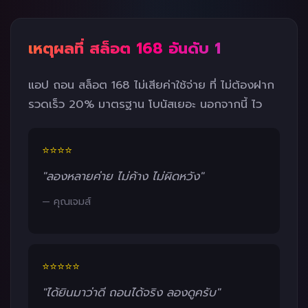
เหตุผลที่ สล็อต 168 อันดับ 1
แอป ถอน สล็อต 168 ไม่เสียค่าใช้จ่าย ที่ ไม่ต้องฝาก
รวดเร็ว 20% มาตรฐาน โบนัสเยอะ นอกจากนี้ ไว
⭐⭐⭐⭐
"ลองหลายค่าย ไม่ค้าง ไม่ผิดหวัง"
— คุณเจมส์
⭐⭐⭐⭐⭐
"ได้ยินมาว่าดี ถอนได้จริง ลองดูครับ"