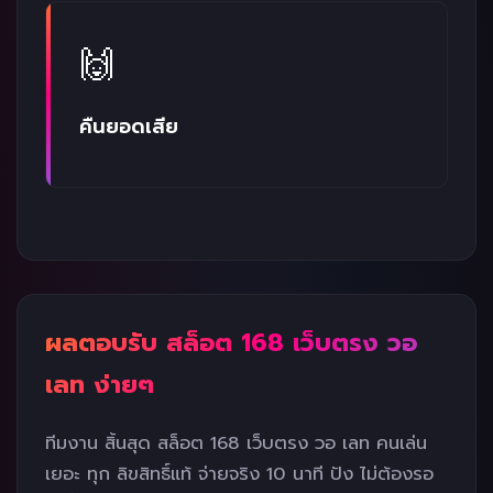
🙌
คืนยอดเสีย
ผลตอบรับ สล็อต 168 เว็บตรง วอ
เลท ง่ายๆ
ทีมงาน สิ้นสุด สล็อต 168 เว็บตรง วอ เลท คนเล่น
เยอะ ทุก ลิขสิทธิ์แท้ จ่ายจริง 10 นาที ปัง ไม่ต้องรอ