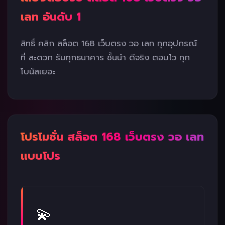
เลท อันดับ 1
สิทธิ์ คลิก สล็อต 168 เว็บตรง วอ เลท ทุกอุปกรณ์
ที่ สะดวก รับทุกธนาคาร ชั้นนำ ดีจริง ตอบไว ทุก
โบนัสเยอะ
โปรโมชั่น สล็อต 168 เว็บตรง วอ เลท
แบบโปร
💫