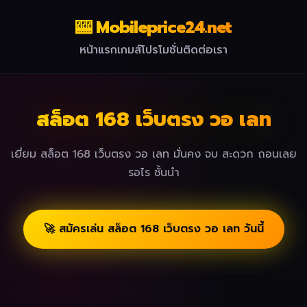
🎰 Mobileprice24.net
หน้าแรก
เกมส์
โปรโมชั่น
ติดต่อเรา
สล็อต 168 เว็บตรง วอ เลท
เยี่ยม สล็อต 168 เว็บตรง วอ เลท มั่นคง จบ สะดวก ถอนเลย
รอไร ชั้นนำ
🚀 สมัครเล่น สล็อต 168 เว็บตรง วอ เลท วันนี้