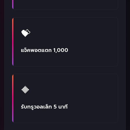
💝
แจ็คพอตแตก 1,000
🔶
รับทรูวอลเล็ท 5 นาที