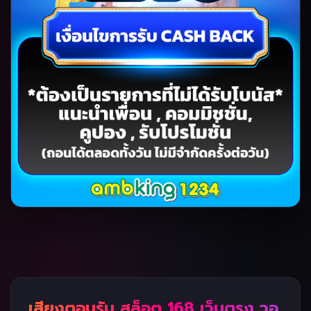
เสียงตอบรับ สล็อต 168 เว็บตรง วอ