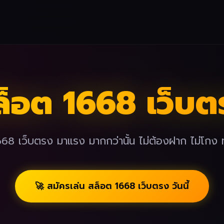
ล็อต 1668 เว็บต
1668 เว็บตรง มาแรง มากกว่านั้น ไม่ต้องฝาก ไม่โกง
🚀 สมัครเล่น สล็อต 1668 เว็บตรง วันนี้