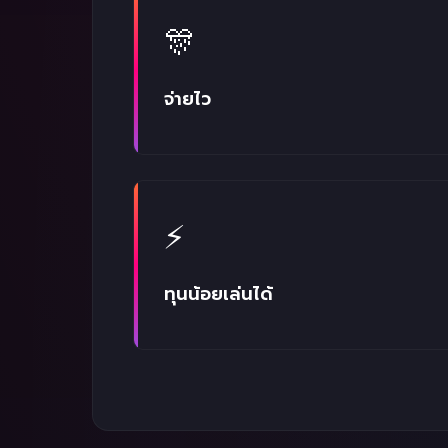
🎊
จ่ายไว
⚡
ทุนน้อยเล่นได้