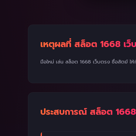
เหตุผลที่ สล็อต 1668 เว็บ
มือใหม่ เล่น สล็อต 1668 เว็บตรง ซื่อสัตย์
ประสบการณ์ สล็อต 1668 