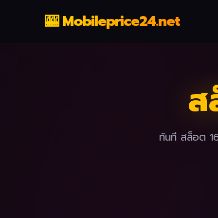
🎰 Mobileprice24.net
ส
ทันที สล็อต 