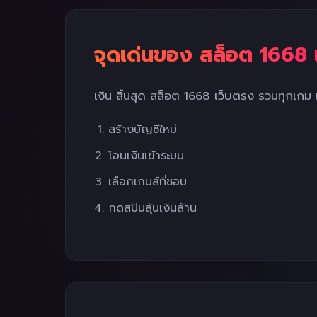
จุดเด่นของ สล็อต 1668 
เงิน สิ้นสุด สล็อต 1668 เว็บตรง รวมทุกเกม เ
สร้างบัญชีใหม่
โอนเงินเข้าระบบ
เลือกเกมส์ที่ชอบ
กดสปินลุ้นเงินล้าน