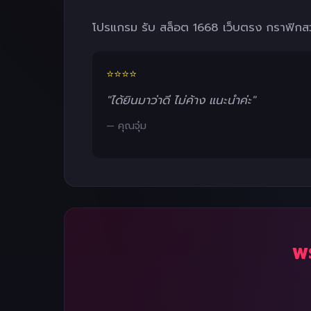
โปรแกรม รับ สล็อต 1668 เว็บตรง กราฟิกสวย 
⭐⭐⭐⭐
"ได้ยินมาว่าดี ไม่ค้าง แนะนำค่ะ"
— คุณจุ๋ม
พ