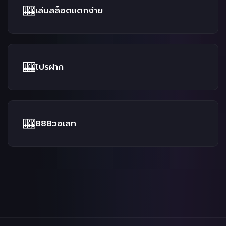
เล่นสล็อตแตกง่าย
โปรฝาก
888วอเลท