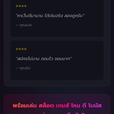
⭐⭐⭐⭐
"หาเว็บดีมานาน ได้เงินจริง ลองดูครับ"
— คุณเบล
⭐⭐⭐⭐
"สมัครไม่นาน ถอนไว ชอบมาก"
— คุณนิว
พร้อมเล่น สล็อต เกมส์ ไหน ดี โบนัส