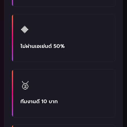
🔶
ไม่ผ่านเอเย่นต์ 50%
🥈
ทีมงานดี 10 บาท