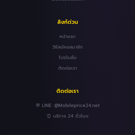
ลิงก์ด่วน
หน้าแรก
วิธีสมัครสมาชิก
โปรโมชั่น
ติดต่อเรา
ติดต่อเรา
💬 LINE: @Mobileprice24.net
⏰ บริการ 24 ชั่วโมง