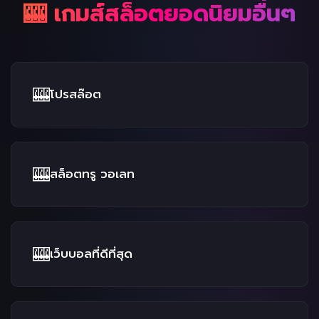
🎰 เกมส์สล็อตยอดนิยมอื่นๆ
โปรสล๊อต
สล็อตทรู วอเลท
เว็บบอลที่ดีที่สุด