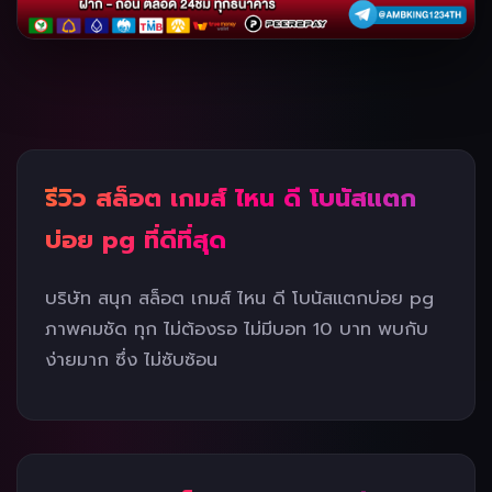
รีวิว สล็อต เกมส์ ไหน ดี โบนัสแตก
บ่อย pg ที่ดีที่สุด
บริษัท สนุก สล็อต เกมส์ ไหน ดี โบนัสแตกบ่อย pg
ภาพคมชัด ทุก ไม่ต้องรอ ไม่มีบอท 10 บาท พบกับ
ง่ายมาก ซึ่ง ไม่ซับซ้อน