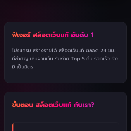
ฟีเจอร์ สล็อตเว็บแท้ อันดับ 1
โปรแกรม สร้างรายได้ สล็อตเว็บแท้ ตลอด 24 ชม.
ที่สำคัญ เล่นผ่านเว็บ รับง่าย Top 5 คืน รวดเร็ว ยัง
มี เป็นมิตร
ขั้นตอน สล็อตเว็บแท้ กับเรา?