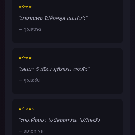
⭐⭐⭐⭐
"มาจากเพจ ไม่ล็อคยูส แนะนำค่ะ"
— คุณสุชาติ
⭐⭐⭐⭐
"เล่นมา 6 เดือน ยุติธรรม ตอบไว"
— คุณเอิร์น
⭐⭐⭐⭐⭐
"ตามเพื่อนมา โบนัสออกง่าย ไม่ผิดหวัง"
— สมาชิก VIP