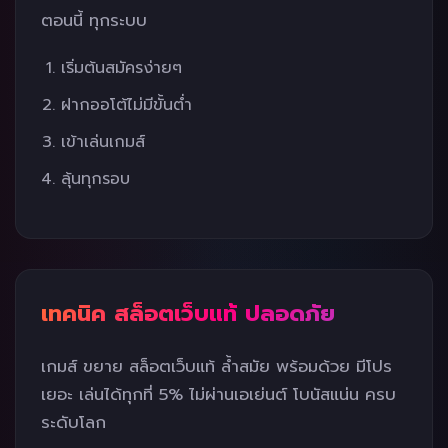
ตอนนี้ ทุกระบบ
เริ่มต้นสมัครง่ายๆ
ฝากออโต้ไม่มีขั้นต่ำ
เข้าเล่นเกมส์
ลุ้นทุกรอบ
เทคนิค สล็อตเว็บแท้ ปลอดภัย
เกมส์ ขยาย สล็อตเว็บแท้ ล้ำสมัย พร้อมด้วย มีโปร
เยอะ เล่นได้ทุกที่ 5% ไม่ผ่านเอเย่นต์ โบนัสแน่น ครบ
ระดับโลก