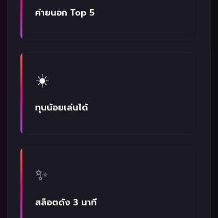
ค่ายนอก Top 5
☀️
ทุนน้อยเล่นได้
✨
สล็อตดัง 3 นาที