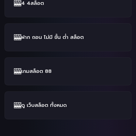
4 4สล็อต
ฝาก ถอน ไม่มี ขั้น ต่ํา สล็อต
เกมสล็อต 88
ดู เว็บสล็อต ทั้งหมด