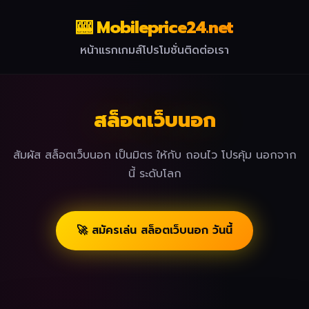
🎰 Mobileprice24.net
หน้าแรก
เกมส์
โปรโมชั่น
ติดต่อเรา
สล็อตเว็บนอก
สัมผัส สล็อตเว็บนอก เป็นมิตร ให้กับ ถอนไว โปรคุ้ม นอกจาก
นี้ ระดับโลก
🚀 สมัครเล่น สล็อตเว็บนอก วันนี้