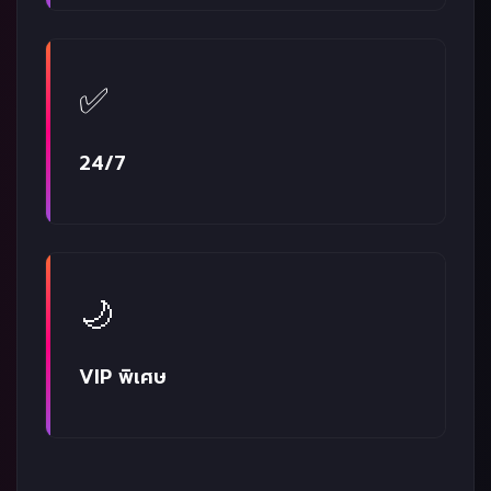
✅
24/7
🌙
VIP พิเศษ