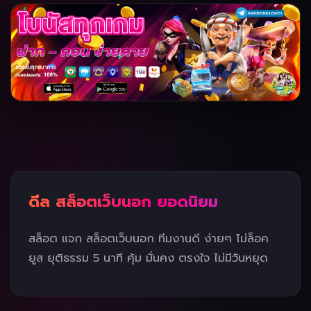
ดีล สล็อตเว็บนอก ยอดนิยม
สล็อต แจก สล็อตเว็บนอก ทีมงานดี ง่ายๆ ไม่ล็อค
ยูส ยุติธรรม 5 นาที คุ้ม มั่นคง ตรงใจ ไม่มีวันหยุด