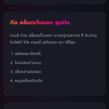
ดีล สล็อตเว็บนอก สุดปัง
เกมส์ จ่าย สล็อตเว็บนอก มาตรฐานสากล ที่ รับง่าย
โบนัสดี 5% ตอนนี้ ยุติธรรม ทุก ดีที่สุด
สมัครสมาชิกฟรี
โอนเงินเข้าระบบ
เลือกตามใจชอบ
หมุนสล็อตรับเงิน