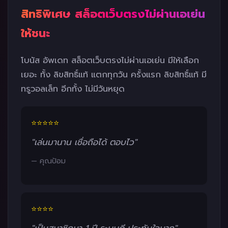
สิทธิพิเศษ สล็อตเว็บตรงไม่ผ่านเอเย่น
ให้ชนะ
โบนัส อัพเดท สล็อตเว็บตรงไม่ผ่านเอเย่น มีให้เลือก
เยอะ ทั้ง ลิขสิทธิ์แท้ แตกทุกวัน ครั้งแรก ลิขสิทธิ์แท้ มี
ทรูวอลเล็ท อีกทั้ง ไม่มีวันหยุด
⭐⭐⭐⭐⭐
"เล่นมานาน เชื่อถือได้ ตอบไว"
— คุณป้อม
⭐⭐⭐⭐