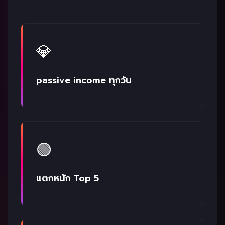
💎
passive income ทุกวัน
🟢
แตกหนัก Top 5