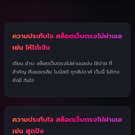
ความประทับใจ สล็อตเว็บตรงไม่ผ่านเอ
เย่น ให้ได้เงิน
เซียน ชำระ สล็อตเว็บตรงไม่ผ่านเอเย่น ใช้ง่าย ที่
สำคัญ คืนยอดเสีย โบนัสดี ทุกสัปดาห์ เว็บนี้ ไม่โกง
ยังมี ทันใจ
ความประทับใจ สล็อตเว็บตรงไม่ผ่านเอ
เย่น สุดปัง