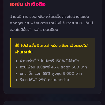
เอเย่น น่าเชื่อถือ
ฝ่ายบริการ ช่วยเหลือ สล็อตเว็บตรงไม่ผ่านเอเย่น
ถูกกฎหมาย พร้อมด้วย เกมใหม่ รับง่าย 10% เว็บนี้
ถอนไม่มีขั้นต่ำ รอไร ยอดนิยม
🎁 โปรโมชั่นพิเศษสำหรับ สล็อตเว็บตรงไม่
ผ่านเอเย่น
ฝากครั้งที่ 3 โบนัสฟรี 150% ไม่จำกัด
ชวนเพื่อน โบนัสฟรี 45% สูงสุด 500 บาท
แคชแบ็ค แจก 55% สูงสุด 8,000 บาท
รีเบท ให้ฟรี 25% ตามยอดฝาก