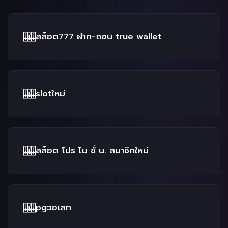
สล็อต777 ฝาก-ถอน true wallet
slotใหม่
สล็อต โปร โม ชั่ น. สมาชิกใหม่
pgวอเลท