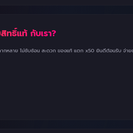
ทธิ์แท้ กับเรา?
หลากหลาย ไม่ซับซ้อน สะดวก ของแท้ แตก x50 ยินดีต้อนรับ จ่ายต