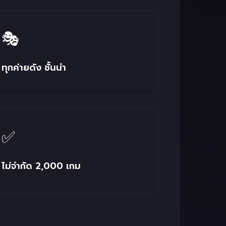
🎭
ทุกค่ายดัง ชั้นนำ
✅
ไม่จำกัด 2,000 เกม