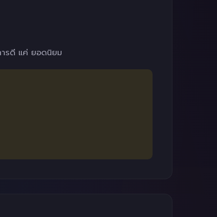
ิการดี แค่ ยอดนิยม