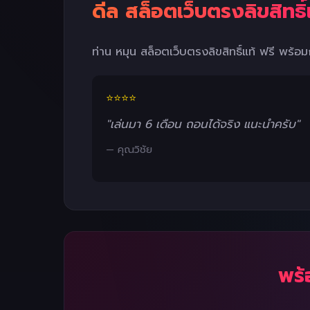
ดีล สล็อตเว็บตรงลิขสิทธิ์แ
ท่าน หมุน สล็อตเว็บตรงลิขสิทธิ์แท้ ฟรี พร้
⭐⭐⭐⭐
"เล่นมา 6 เดือน ถอนได้จริง แนะนำครับ"
— คุณวิชัย
พร้