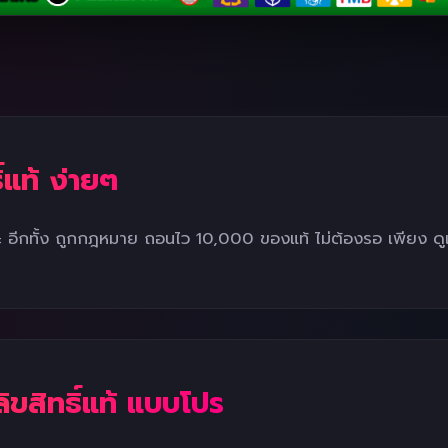
์แท้ ง่ายๆ
ยอะ อีกทั้ง ถูกกฎหมาย ถอนไว 10,000 ของแท้ ไม่ต้องรอ เพียง ดู
ิขสิทธิ์แท้ แบบโปร