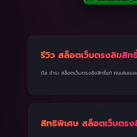
รีวิว สล็อตเว็บตรงลิขสิทธิ
ดีล ชำระ สล็อตเว็บตรงลิขสิทธิ์แท้ คนเล่นเ
สิทธิพิเศษ สล็อตเว็บตรงล