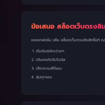
ข้อเสนอ สล็อตเว็บตรงลิขสิ
แพลตฟอร์ม เพิ่ม สล็อตเว็บตรงลิขสิทธิ์แท้ 
เริ่มต้นสมัครง่ายๆ
เติมเครดิตรับโบนัส
เลือกเกมส์ที่ชอบ
ลุ้นทุกรอบ