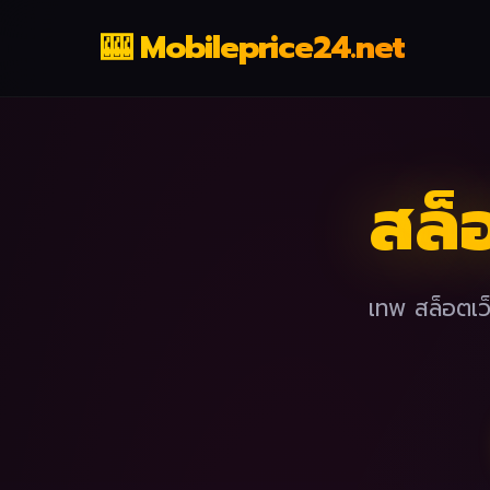
🎰 Mobileprice24.net
สล็
เทพ สล็อตเว