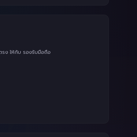
รง ให้กับ รองรับมือถือ