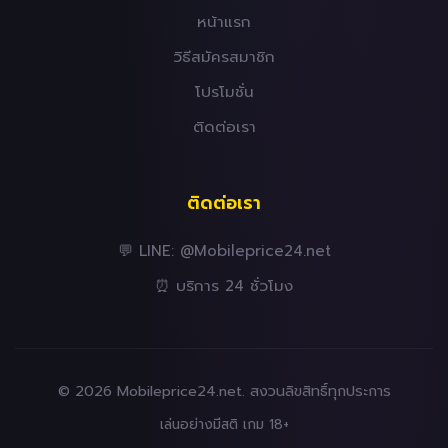
หน้าแรก
วิธีสมัครสมาชิก
โปรโมชั่น
ติดต่อเรา
ติดต่อเรา
💬 LINE: @Mobileprice24.net
⏰ บริการ 24 ชั่วโมง
© 2026 Mobileprice24.net. สงวนลิขสิทธิ์ทุกประการ
เล่นอย่างมีสติ เกม 18+