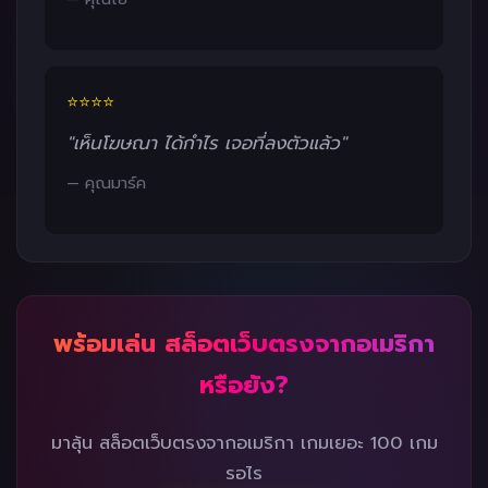
⭐⭐⭐⭐
"เห็นโฆษณา ได้กำไร เจอที่ลงตัวแล้ว"
— คุณมาร์ค
พร้อมเล่น สล็อตเว็บตรงจากอเมริกา
หรือยัง?
มาลุ้น สล็อตเว็บตรงจากอเมริกา เกมเยอะ 100 เกม
รอไร