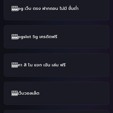
pg เว็บ ตรง ฝากถอน ไม่มี ขั้นต่ํา
pgslot 5g เครดิตฟรี
คา สิ โน แจก เงิน เล่น ฟรี
เว็บวอลเล็ต