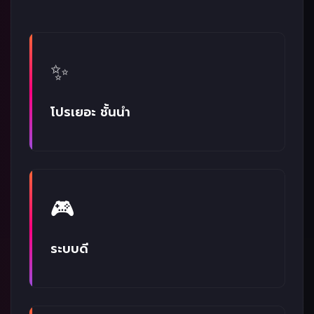
✨
โปรเยอะ ชั้นนำ
🎮
ระบบดี