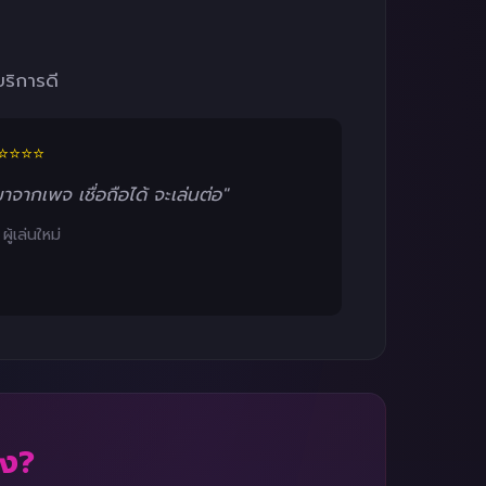
บริการดี
⭐⭐⭐⭐
าจากเพจ เชื่อถือได้ จะเล่นต่อ"
ผู้เล่นใหม่
ัง?