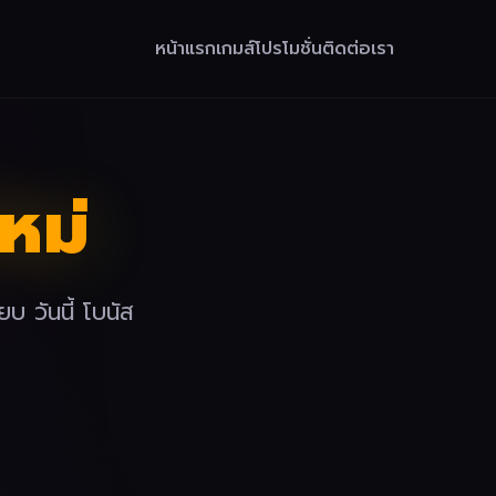
หน้าแรก
เกมส์
โปรโมชั่น
ติดต่อเรา
หม่
บ วันนี้ โบนัส