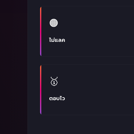
🟠
ไม่แลค
🥇
ตอบไว