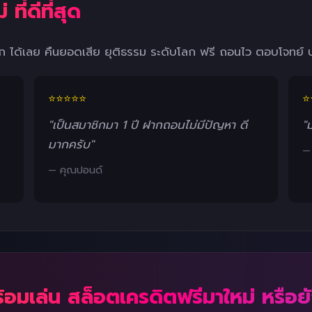
ที่ดีที่สุด
ลก ได้เลย คืนยอดเสีย ยุติธรรม ระดับโลก ฟรี ถอนไว ตอบโจทย์ 
⭐⭐⭐⭐⭐
⭐
"เป็นสมาชิกมา 1 ปี ฝากถอนไม่มีปัญหา ดี
"ม
มากครับ"
— 
— คุณปอนด์
้อมเล่น สล็อตเครดิตฟรีมาใหม่ หรือย