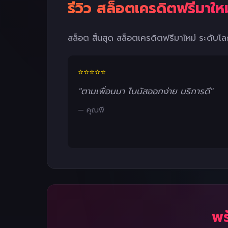
รีวิว สล็อตเครดิตฟรีมาใหม่ 
สล็อต สิ้นสุด สล็อตเครดิตฟรีมาใหม่ ระดับโ
⭐⭐⭐⭐⭐
"ตามเพื่อนมา โบนัสออกง่าย บริการดี"
— คุณพี
พร