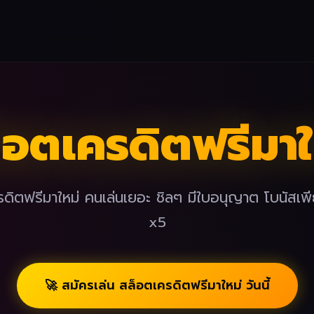
็อตเครดิตฟรีมาใ
ครดิตฟรีมาใหม่ คนเล่นเยอะ ชิลๆ มีใบอนุญาต โบนัสเพีย
x5
🚀 สมัครเล่น สล็อตเครดิตฟรีมาใหม่ วันนี้