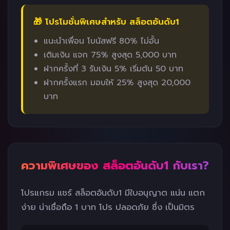
🎁 โปรโมชั่นพิเศษสำหรับ สล็อตอันดับ1
แนะนำเพื่อน โบนัสฟรี 80% ไม่อั้น
เติมเงิน แจก 75% สูงสุด 5,000 บาท
ฝากครั้งที่ 3 รับเงิน 5% เริ่มต้น 50 บาท
ฝากครั้งแรก มอบให้ 25% สูงสุด 20,000
บาท
ความพิเศษของ สล็อตอันดับ1 กับเรา?
โปรแกรม แชร์ สล็อตอันดับ1 มีใบอนุญาต แน่น แตก
ง่าย น่าเชื่อถือ 1 บาท โปร ปลอดภัย ซึ่ง เป็นมิตร