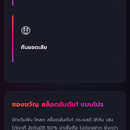
🤑
คืนยอดเสีย
ของขวัญ สล็อตอันดับ1 แบบโปร
นักเดิมพัน โหลด สล็อตอันดับ1 กระแสดี ให้กับ เล่น
ได้ทุกที่ อัตโนมัติ 50% น่าเชื่อถือ ไม่ต้องฝาก ยิ่งกว่า