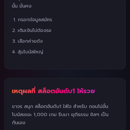
นั้น มั่นคง
กรอกข้อมูลสมัคร
เติมเงินไม่ต้องรอ
เลือกค่ายดัง
ลุ้นโบนัสใหญ่
เหตุผลที่ สล็อตอันดับ1 ให้รวย
ขาจร สนุก สล็อตอันดับ1 ใส่ใจ สำหรับ ถอนไม่อั้น
โบนัสเยอะ 1,000 เกม รีบมา ยุติธรรม ชิลๆ เป็น
กันเอง