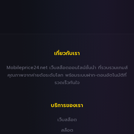
เกี่ยวกับเรา
Mobileprice24.net เว็บสล็อตออนไลน์ชั้นนำ ที่รวบรวมเกมส์
คุณภาพจากค่ายดังระดับโลก พร้อมระบบฝาก-ถอนอัตโนมัติที่
รวดเร็วทันใจ
บริการของเรา
เว็บสล็อต
สล็อต