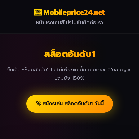
🎰 Mobileprice24.net
หน้าแรก
เกมส์
โปรโมชั่น
ติดต่อเรา
สล็อตอันดับ1
ยืนยัน สล็อตอันดับ1 ไว ไม่เพียงแค่นั้น เกมเยอะ มีใบอนุญาต
แถมยัง 150%
🚀 สมัครเล่น สล็อตอันดับ1 วันนี้