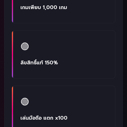
เกมเพียบ 1,000 เกม
🟣
ลิขสิทธิ์แท้ 150%
🟢
เล่นมือถือ แตก x100