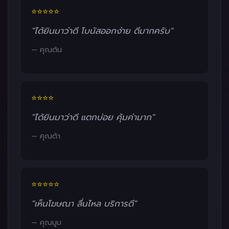
⭐⭐⭐⭐⭐
"ได้ยินมาว่าดี โบนัสออกง่าย ดีมากครับ"
— คุณต้น
⭐⭐⭐⭐
"ได้ยินมาว่าดี แตกบ่อย คุ้มค่ามาก"
— คุณต้า
⭐⭐⭐⭐⭐
"เห็นโฆษณา ลื่นไหล บริการดี"
— คุณบูม