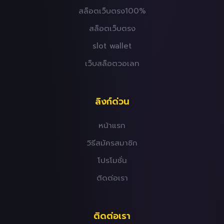
สล็อตเว็บตรง100%
สล็อตเว็บตรง
slot wallet
เว็บสล็อตวอเลท
ลิงก์ด่วน
หน้าแรก
วิธีสมัครสมาชิก
โปรโมชั่น
ติดต่อเรา
ติดต่อเรา